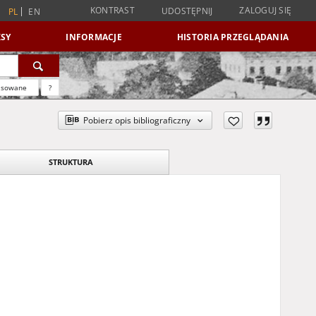
KONTRAST
ZALOGUJ SIĘ
UDOSTĘPNIJ
PL
EN
SY
INFORMACJE
HISTORIA PRZEGLĄDANIA
nsowane
?
Pobierz opis bibliograficzny
STRUKTURA