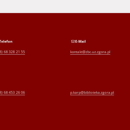
Telefon
E-Mail
8) 68 328 21 55
kontakt@zbc.uz.zgora.pl
8) 68 453 26 06
p.karp@biblioteka.zgora.pl