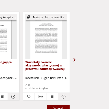
erapii sztuką
Metody i formy terapii sztuką
Metody i formy terapii s
agająca
Warsztaty twórcze
Działania arteterapeu
aktywności plastycznej w
w powstającym
pracowni edukacji twórczej
Dolnośląskim Ośrodku
Twórczych
 - red. nauk.
Kataryńczuk-Mania, Lidia - red. nauk.
Józefowski, Eugeniusz (1956- )
Kataryńczuk-Mania, Lidia - red.
Siemież, Małgorzata B.
2005
2005
rozdział w książce
rozdział w książce
Więcej