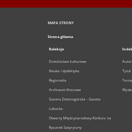
MAPA STRONY
Strona główna
Kolekcje
Inde
Dziedzictwo kulturowe
Autor
Nauka i dydaktyka
Tytuł
Regionalia
Temat
Archiwum Kresowe
Wyda
Gazeta Zielonogórska - Gazeta
Lubuska
Otwarty Międzynarodowy Konkurs na
Rysunek Satyryczny