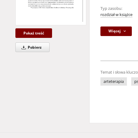
Typ zasobu:
rozdział w książce
Więcej
Pokaż treść
Pobierz
Temat i słowa klucz
arteterapia
p