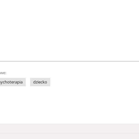
owe:
sychoterapia
dziecko