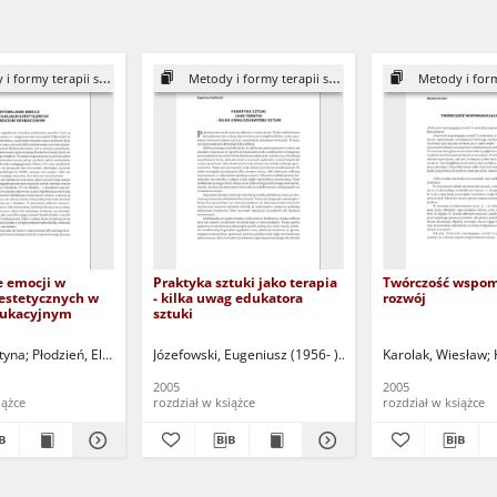
 formy terapii sztuką
Metody i formy terapii sztuką
Metody i formy t
 emocji w
Praktyka sztuki jako terapia
Twórczość wspom
 estetycznych w
- kilka uwag edukatora
rozwój
dukacyjnym
sztuki
a - red. nauk.
tyna
Płodzień, Elżbieta
Kataryńczuk-Mania, Lidia - red. nauk.
Józefowski, Eugeniusz (1956- )
Kataryńczuk-Mania, Lidia
Karolak, Wiesław
2005
2005
iążce
rozdział w książce
rozdział w książce