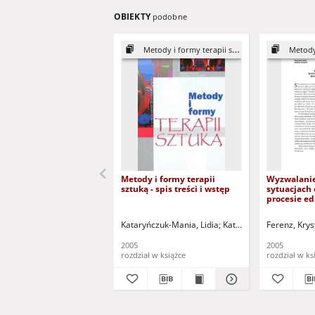
OBIEKTY
podobne
Metody i formy terapii sztuką
Metody i
Metody i formy terapii
Wyzwalanie
sztuką - spis treści i wstęp
sytuacjach
procesie e
Kataryńczuk-Mania, Lidia
Kataryńczuk-Mania, Lidi
Ferenz, Krys
2005
2005
rozdział w książce
rozdział w ks