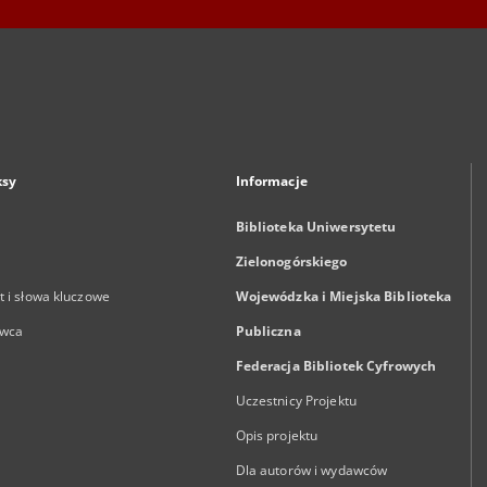
ksy
Informacje
Biblioteka Uniwersytetu
Zielonogórskiego
 i słowa kluczowe
Wojewódzka i Miejska Biblioteka
wca
Publiczna
Federacja Bibliotek Cyfrowych
Uczestnicy Projektu
Opis projektu
Dla autorów i wydawców