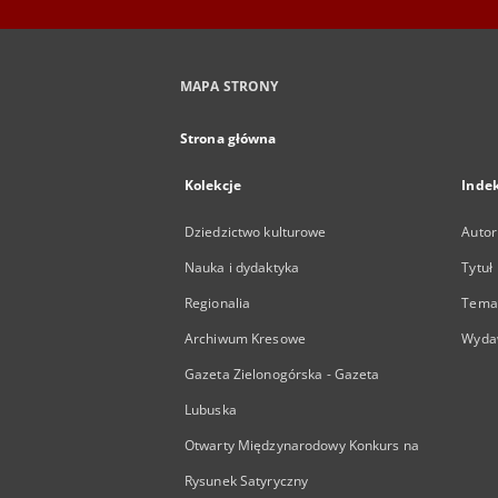
MAPA STRONY
Strona główna
Kolekcje
Inde
Dziedzictwo kulturowe
Autor
Nauka i dydaktyka
Tytuł
Regionalia
Temat
Archiwum Kresowe
Wyda
Gazeta Zielonogórska - Gazeta
Lubuska
Otwarty Międzynarodowy Konkurs na
Rysunek Satyryczny