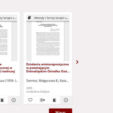
erapii sztuką
Metody i formy terapii sztuką
Metody i formy terapii s
e
Działania arteterapeutyczne
Wykorzystanie artetera
ycznej w
w powstającym
pracy z wychowankam
i twórczej
Dolnośląskim Ośrodku Osób
domu małego dziecka
Twórczych
 - red. nauk.
usz (1956- )
Kataryńczuk-Mania, Lidia - red. nauk.
Siemież, Małgorzata B.
Kataryńczuk-Mania, Lidia - red. nauk.
Repelewicz, Ewa
Kataryń
2005
2005
rozdział w książce
rozdział w książce
Więcej