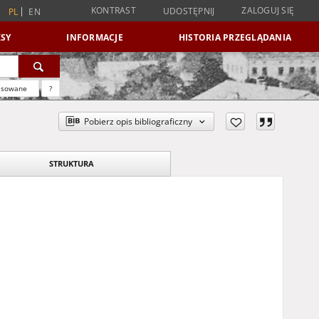
KONTRAST
ZALOGUJ SIĘ
UDOSTĘPNIJ
PL
EN
SY
INFORMACJE
HISTORIA PRZEGLĄDANIA
nsowane
?
Pobierz opis bibliograficzny
STRUKTURA