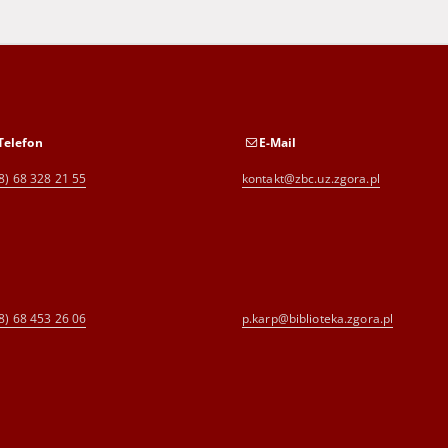
Telefon
E-Mail
8) 68 328 21 55
kontakt@zbc.uz.zgora.pl
8) 68 453 26 06
p.karp@biblioteka.zgora.pl