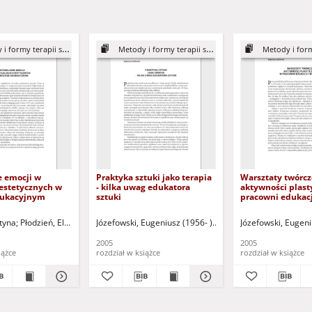
 formy terapii sztuką
Metody i formy terapii sztuką
Metody i formy t
 emocji w
Praktyka sztuki jako terapia
Warsztaty twórcz
 estetycznych w
- kilka uwag edukatora
aktywności plast
dukacyjnym
sztuki
pracowni edukacj
a - red. nauk.
tyna
Płodzień, Elżbieta
Kataryńczuk-Mania, Lidia - red. nauk.
Józefowski, Eugeniusz (1956- )
Kataryńczuk-Mania, Lidia
Józefowski, Eugeni
2005
2005
iążce
rozdział w książce
rozdział w książce