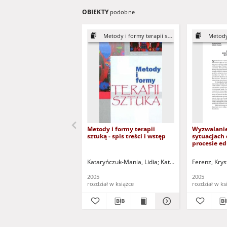
OBIEKTY
podobne
Metody i formy terapii sztuką
Metody i
Metody i formy terapii
Wyzwalanie
sztuką - spis treści i wstęp
sytuacjach
procesie e
Kataryńczuk-Mania, Lidia
Kataryńczuk-Mania, Lidi
Ferenz, Krys
2005
2005
rozdział w książce
rozdział w ks