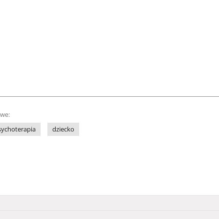
owe:
sychoterapia
dziecko