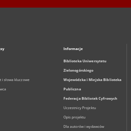
ksy
Informacje
Biblioteka Uniwersytetu
Zielonogórskiego
 i słowa kluczowe
Wojewódzka i Miejska Biblioteka
wca
Publiczna
Federacja Bibliotek Cyfrowych
Uczestnicy Projektu
Opis projektu
Dla autorów i wydawców