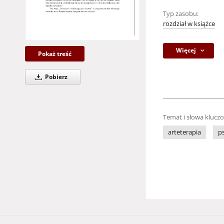
Typ zasobu:
rozdział w książce
Więcej
Pokaż treść
Pobierz
Temat i słowa klucz
arteterapia
p