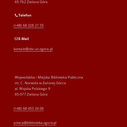
65-762 Zielona Góra
Telefon
(+48) 68 328 21 55
E-Mail
kontakt@zbc.uz.zgora.pl
Wojewódzka i Miejska Biblioteka Publiczna
im. C. Norwida w Zielonej Górze
al. Wojska Polskiego 9
65-077 Zielona Góra
(+48) 68 453 26 06
p.karp@biblioteka.zgora.pl