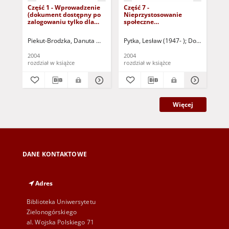
Część 1 - Wprowadzenie
Część 7 -
Czę
(dokument dostępny po
Nieprzystosowanie
os
zalogowaniu tylko dla
społeczne
um
osób z dysfunkcją
(niedostosowanie
do
wzroku)
społeczne) (dokument
tyl
Piekut-Brodzka, Danuta M. (1949- )
Pytka, Lesław (1947- )
Kulesza, Ewa M.
Marcinkowska, B
Domarecka-Mal
Pio
dostępny po zalogowaniu
dy
tylko dla osób z
2004
2004
200
dysfunkcją wzroku)
rozdział w książce
rozdział w książce
roz
Więcej
DANE KONTAKTOWE
Adres
Biblioteka Uniwersytetu
Zielonogórskiego
al. Wojska Polskiego 71