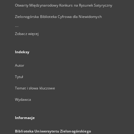
Otwarty Międzynarodowy Konkurs na Rysunek Satyryczny
Zielonogórska Biblioteka Cyfrowa dla Niewidomych
...
Zobacz więcej
Indeksy
Autor
Tytuł
Temat i słowa kluczowe
Wydawca
Informacje
Biblioteka Uniwersytetu Zielonogórskiego