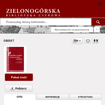
Wyszukiwanie zaawansowane
?
OBIEKT
Pokaż treść
Pobierz
OPIS
INFORMACJE
STRUKTURA