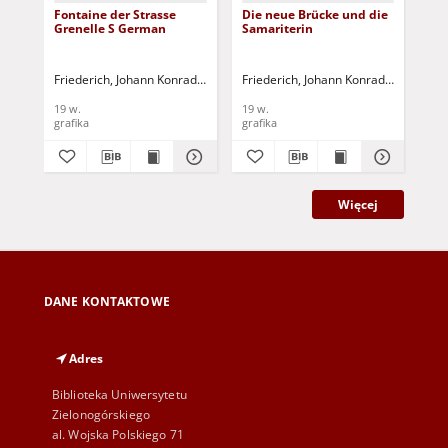
Fontaine der Strasse
Die neue Brücke und die
Das
Grenelle S German
Samariterin
Be
Friederich, Johann Konrad (1789-1858)
Friederich, Johann Konrad (1789-185
Fri
19 w.
19 w.
19 
grafika
grafika
gra
Więcej
DANE KONTAKTOWE
Adres
Biblioteka Uniwersytetu
Zielonogórskiego
al. Wojska Polskiego 71