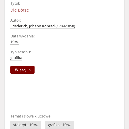
Tytuł:
Die Börse
Autor:
Friederich, Johann Konrad (1789-1858)
Data wydania:
19 w.
Typ zasobu:
grafika
Więcej
Temat i słowa kluczowe:
staloryt - 19 w.
grafika - 19 w.