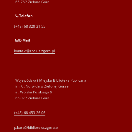
65-762 Zielona Góra
Telefon
(+48) 68 328 21 55
E-Mail
kontakt@zbc.uz.zgora.pl
Wojewódzka i Miejska Biblioteka Publiczna
im. C. Norwida w Zielonej Górze
al. Wojska Polskiego 9
65-077 Zielona Góra
(+48) 68 453 26 06
p.karp@biblioteka.zgora.pl