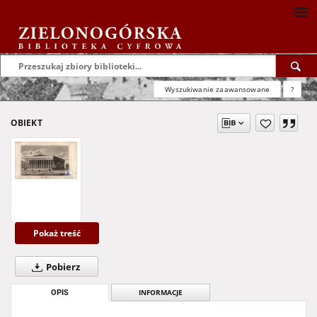
Wyszukiwanie zaawansowane
?
OBIEKT
Pokaż treść
Pobierz
OPIS
INFORMACJE