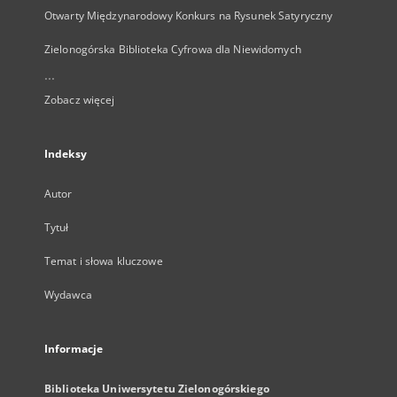
Otwarty Międzynarodowy Konkurs na Rysunek Satyryczny
Zielonogórska Biblioteka Cyfrowa dla Niewidomych
...
Zobacz więcej
Indeksy
Autor
Tytuł
Temat i słowa kluczowe
Wydawca
Informacje
Biblioteka Uniwersytetu Zielonogórskiego