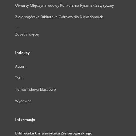
Otwarty Międzynarodowy Konkurs na Rysunek Satyryczny
Zielonogórska Biblioteka Cyfrowa dla Niewidomych
...
Zobacz więcej
Indeksy
Autor
Tytuł
Temat i słowa kluczowe
Wydawca
Informacje
Biblioteka Uniwersytetu Zielonogórskiego