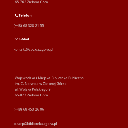
65-762 Zielona Góra
Telefon
(+48) 68 328 21 55
E-Mail
kontakt@zbc.uz.zgora.pl
Wojewódzka i Miejska Biblioteka Publiczna
im. C. Norwida w Zielonej Górze
al. Wojska Polskiego 9
65-077 Zielona Góra
(+48) 68 453 26 06
p.karp@biblioteka.zgora.pl