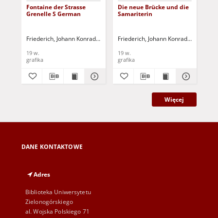
Fontaine der Strasse
Die neue Brücke und die
Das
Grenelle S German
Samariterin
Be
Friederich, Johann Konrad (1789-1858)
Friederich, Johann Konrad (1789-185
Fri
19 w.
19 w.
19 
grafika
grafika
gra
Więcej
DANE KONTAKTOWE
Adres
Biblioteka Uniwersytetu
Zielonogórskiego
al. Wojska Polskiego 71