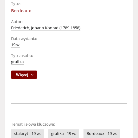
Tytuł:
Bordeaux
Autor:
Friederich, Johann Konrad (1789-1858)
Data wydania:
19 w.
Typ zasobu:
grafika
Więcej
Temat i słowa kluczowe:
staloryt - 19 w.
grafika - 19 w.
Bordeaux - 19 w.