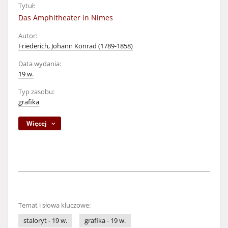
Tytuł:
Das Amphitheater in Nimes
Autor:
Friederich, Johann Konrad (1789-1858)
Data wydania:
19 w.
Typ zasobu:
grafika
Więcej
Temat i słowa kluczowe:
staloryt - 19 w.
grafika - 19 w.