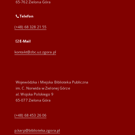
65-762 Zielona Góra
Telefon
(+48) 68 328 21 55
E-Mail
kontakt@zbc.uz.zgora.pl
Wojewódzka i Miejska Biblioteka Publiczna
im. C. Norwida w Zielonej Górze
al. Wojska Polskiego 9
65-077 Zielona Góra
(+48) 68 453 26 06
p.karp@biblioteka.zgora.pl