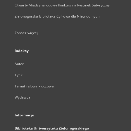
Otwarty Międzynarodowy Konkurs na Rysunek Satyryczny
Zielonogórska Biblioteka Cyfrowa dla Niewidomych
...
Zobacz więcej
Indeksy
Autor
Tytuł
Temat i słowa kluczowe
Wydawca
Informacje
Biblioteka Uniwersytetu Zielonogórskiego