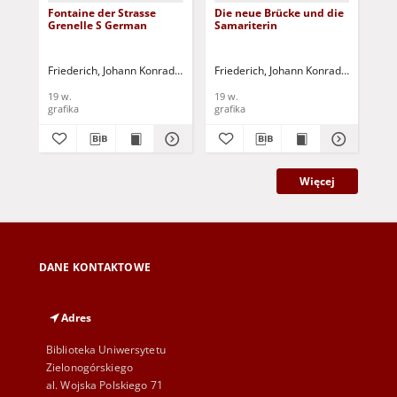
Fontaine der Strasse
Die neue Brücke und die
Das
Grenelle S German
Samariterin
Be
Friederich, Johann Konrad (1789-1858)
Friederich, Johann Konrad (1789-185
Fri
19 w.
19 w.
19 
grafika
grafika
gra
Więcej
DANE KONTAKTOWE
Adres
Biblioteka Uniwersytetu
Zielonogórskiego
al. Wojska Polskiego 71