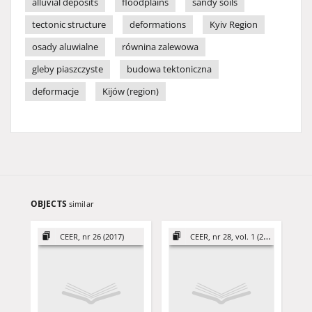
alluvial deposits
floodplains
sandy soils
tectonic structure
deformations
Kyiv Region
osady aluwialne
równina zalewowa
gleby piaszczyste
budowa tektoniczna
deformacje
Kijów (region)
OBJECTS
similar
CEER, nr 26 (2017)
CEER, nr 28, vol. 1 (2018)