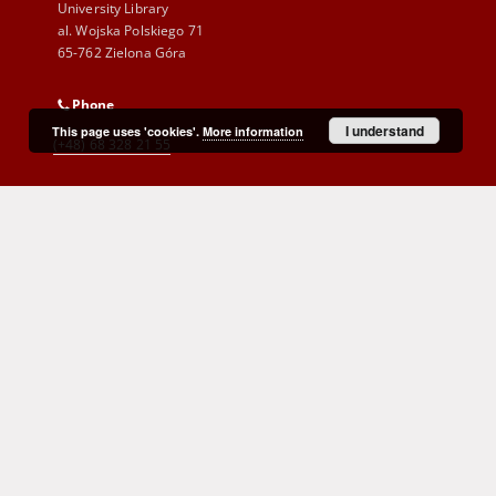
University Library
al. Wojska Polskiego 71
65-762 Zielona Góra
Phone
I understand
This page uses 'cookies'.
More information
(+48) 68 328 21 55
E-Mail
kontakt@zbc.uz.zgora.pl
Cyprian Norwid Voivodeship and
City Public Library
al. Wojska Polskiego 9
65-077 Zielona Góra
(+48) 68 453 26 06