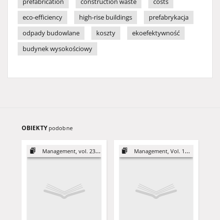
prefabrication
construction waste
costs
eco-efficiency
high-rise buildings
prefabrykacja
odpady budowlane
koszty
ekoefektywność
budynek wysokościowy
OBIEKTY
podobne
Management, vol. 23 (2019)
Management, Vol. 16 (2012)