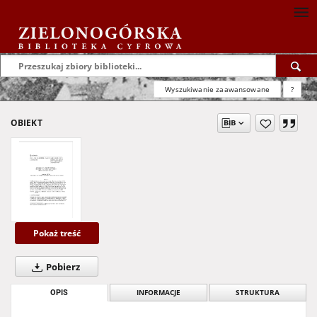
Wyszukiwanie zaawansowane
?
OBIEKT
Pokaż treść
Pobierz
OPIS
INFORMACJE
STRUKTURA