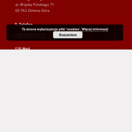
al. Wojska Polskiego 71
65-762 Zielona Góra
Telefon
Ta strona wykorzystuje pliki 'cookies'.
Więcej informacji
Rozumiem
(+48) 68 328 21 55
E-Mail
kontakt@zbc.uz.zgora.pl
Wojewódzka i Miejska Biblioteka Publiczna
im. C. Norwida w Zielonej Górze
al. Wojska Polskiego 9
65-077 Zielona Góra
(+48) 68 453 26 06