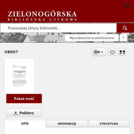
Wyszukiwanie zaawansowane
?
OBIEKT
Pokaż treść
Pobierz
OPIS
INFORMACJE
STRUKTURA