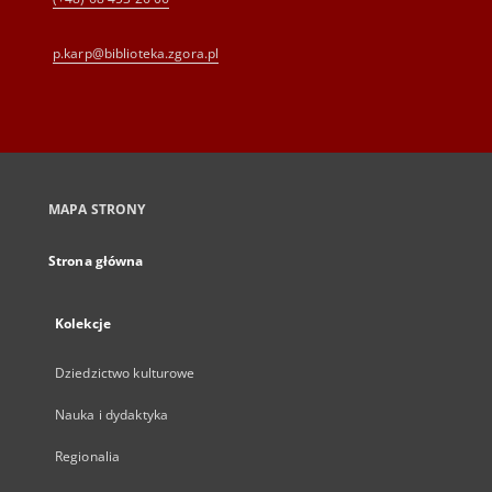
p.karp@biblioteka.zgora.pl
MAPA STRONY
Strona główna
Kolekcje
Dziedzictwo kulturowe
Nauka i dydaktyka
Regionalia