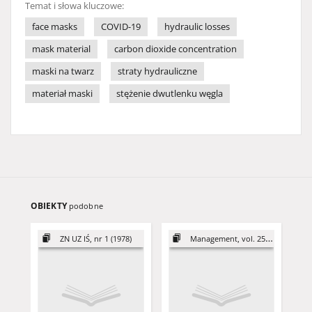
Temat i słowa kluczowe:
face masks
COVID-19
hydraulic losses
mask material
carbon dioxide concentration
maski na twarz
straty hydrauliczne
materiał maski
stężenie dwutlenku węgla
OBIEKTY
podobne
ZN UZ IŚ, nr 1 (1978)
Management, vol. 25 (2021)