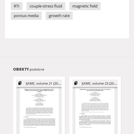
RTI
couple-stress fluid
magnetic field
porous media
growth rate
OBIEKTY
podobne
IJAME, volume 21 (2016)
IJAME, volume 23 (2018)