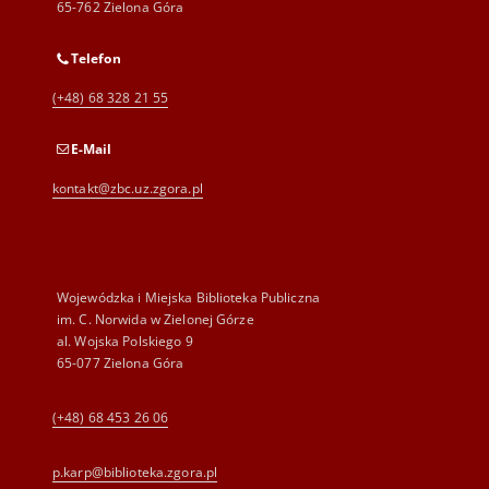
65-762 Zielona Góra
Telefon
(+48) 68 328 21 55
E-Mail
kontakt@zbc.uz.zgora.pl
Wojewódzka i Miejska Biblioteka Publiczna
im. C. Norwida w Zielonej Górze
al. Wojska Polskiego 9
65-077 Zielona Góra
(+48) 68 453 26 06
p.karp@biblioteka.zgora.pl