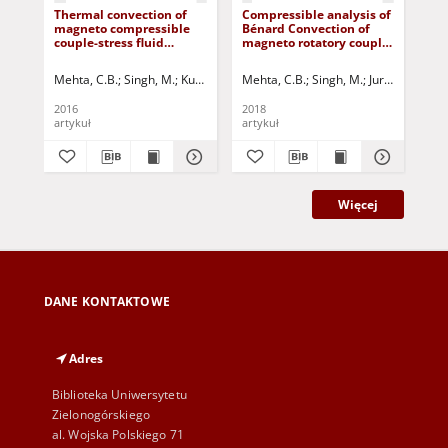
Thermal convection of
Compressible analysis of
Inf
magneto compressible
Bénard Convection of
and
couple-stress fluid
magneto rotatory couple-
the
saturated in a porous
stress fluid
sli
medium with hall
Mehta, C.B.
Singh, M.
Kumar, S.
Jurczak, Paweł - red.
Mehta, C.B.
Singh, M.
Jurczak, Paweł 
Cha
current
2016
2018
202
artykuł
artykuł
art
Więcej
DANE KONTAKTOWE
Adres
Biblioteka Uniwersytetu
Zielonogórskiego
al. Wojska Polskiego 71