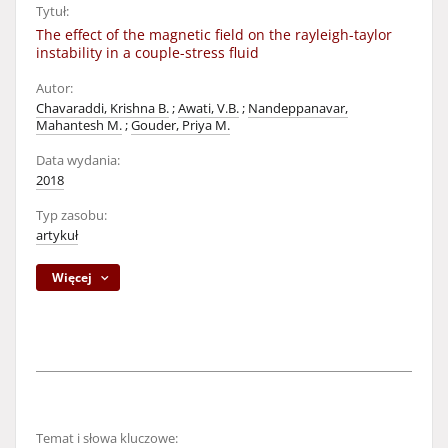
Tytuł:
The effect of the magnetic field on the rayleigh-taylor
instability in a couple-stress fluid
Autor:
Chavaraddi, Krishna B.
;
Awati, V.B.
;
Nandeppanavar,
Mahantesh M.
;
Gouder, Priya M.
Data wydania:
2018
Typ zasobu:
artykuł
Więcej
Temat i słowa kluczowe: