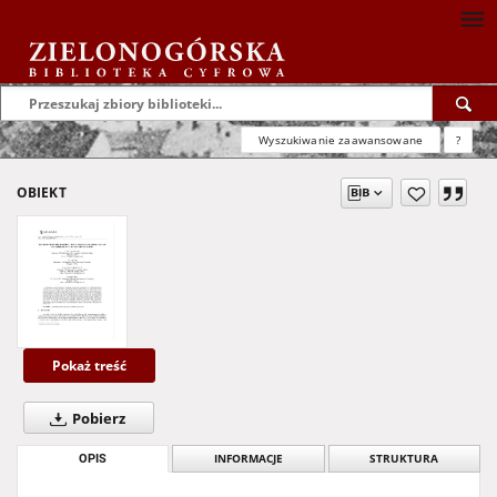
Wyszukiwanie zaawansowane
?
OBIEKT
Pokaż treść
Pobierz
OPIS
INFORMACJE
STRUKTURA