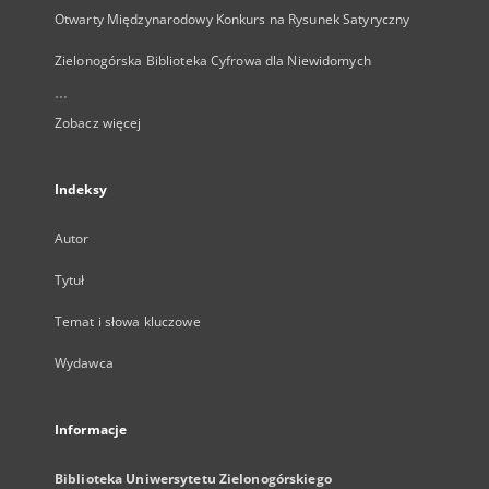
Otwarty Międzynarodowy Konkurs na Rysunek Satyryczny
Zielonogórska Biblioteka Cyfrowa dla Niewidomych
...
Zobacz więcej
Indeksy
Autor
Tytuł
Temat i słowa kluczowe
Wydawca
Informacje
Biblioteka Uniwersytetu Zielonogórskiego