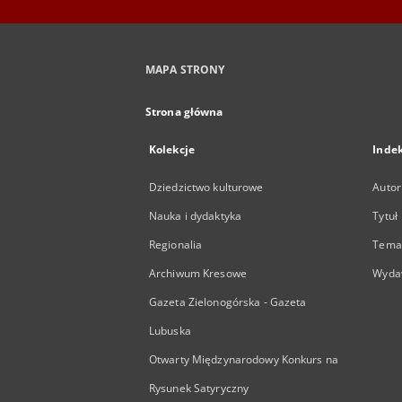
MAPA STRONY
Strona główna
Kolekcje
Inde
Dziedzictwo kulturowe
Autor
Nauka i dydaktyka
Tytuł
Regionalia
Temat
Archiwum Kresowe
Wyda
Gazeta Zielonogórska - Gazeta
Lubuska
Otwarty Międzynarodowy Konkurs na
Rysunek Satyryczny