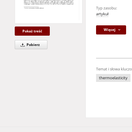
Typ zasobu:
artykuł
Więcej
Pokaż treść
Pobierz
Temat i słowa klucz
thermoelasticity