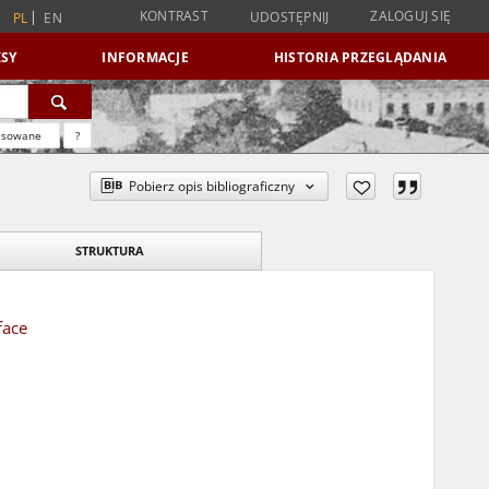
KONTRAST
ZALOGUJ SIĘ
UDOSTĘPNIJ
PL
EN
SY
INFORMACJE
HISTORIA PRZEGLĄDANIA
nsowane
?
Pobierz opis bibliograficzny
STRUKTURA
face