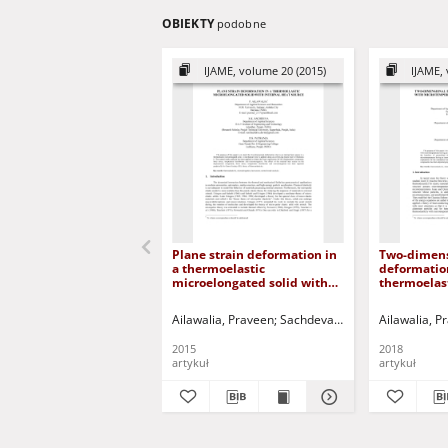
OBIEKTY
podobne
IJAME, volume 20 (2015)
IJAME, 
Plane strain deformation in
Two-dimens
a thermoelastic
deformation
microelongated solid with
thermoelast
internal heat source
microtempe
subjected t
Ailawalia, Praveen
Sachdeva, Sunil Kumar
Ailawalia, P
Pathan
heat source
2015
2018
artykuł
artykuł