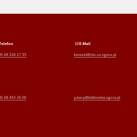
Telefon
E-Mail
8) 68 328 21 55
kontakt@zbc.uz.zgora.pl
8) 68 453 26 06
p.karp@biblioteka.zgora.pl