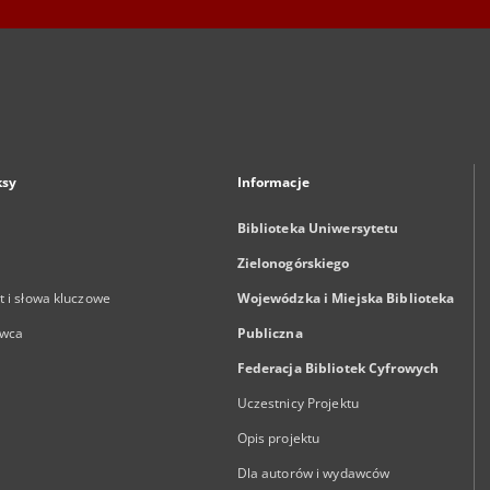
ksy
Informacje
Biblioteka Uniwersytetu
Zielonogórskiego
 i słowa kluczowe
Wojewódzka i Miejska Biblioteka
wca
Publiczna
Federacja Bibliotek Cyfrowych
Uczestnicy Projektu
Opis projektu
Dla autorów i wydawców