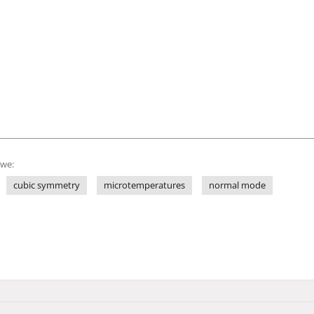
owe:
cubic symmetry
microtemperatures
normal mode