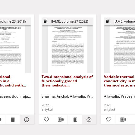
volume 23 (2018)
IJAME, volume 27 (2022)
IJAME, volume
ional
Two-dimensional analysis of
Variable thermal
 in a
functionally graded
conductivity in 
ic solid with
thermoelastic
thermoelastic m
ratures
microelongated solid
without energy d
o an internal
possessing cubi
raveen
ia, Devinder Singh
Budhiraja, S.
Jurczak, Paweł - red.
Singh, J.
Sharma, Anchal
Jurczak, Paweł - red.
Ailawalia, Praveen
Jurczak, Paweł - red
Ailawalia, Praveen
2022
2023
artykuł
artykuł