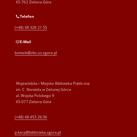
65-762 Zielona Góra
Telefon
(+48) 68 328 21 55
E-Mail
kontakt@zbc.uz.zgora.pl
Wojewódzka i Miejska Biblioteka Publiczna
im. C. Norwida w Zielonej Górze
al. Wojska Polskiego 9
65-077 Zielona Góra
(+48) 68 453 26 06
p.karp@biblioteka.zgora.pl