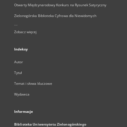
Otwarty Międzynarodowy Konkurs na Rysunek Satyryczny
Zielonogórska Biblioteka Cyfrowa dla Niewidomych
...
Zobacz więcej
Indeksy
Autor
Tytuł
Temat i słowa kluczowe
Wydawca
Informacje
Biblioteka Uniwersytetu Zielonogórskiego