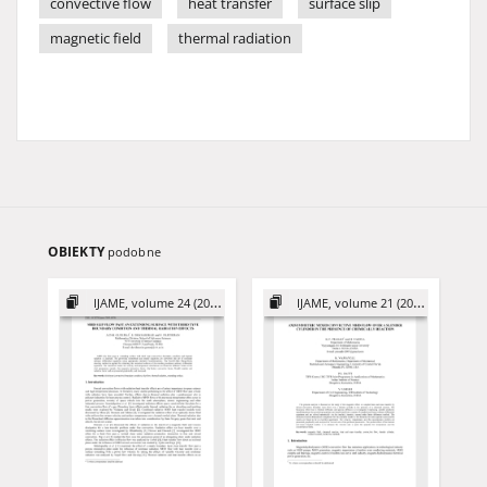
convective flow
heat transfer
surface slip
magnetic field
thermal radiation
OBIEKTY
podobne
IJAME, volume 24 (2019)
IJAME, volume 21 (2016)