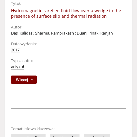
Tytuł:
Hydromagnetic rarefied fluid flow over a wedge in the
presence of surface slip and thermal radiation
Autor:
Das, Kalidas
;
Sharma, Ramprakash
;
Duari, Pinaki Ranjan
Data wydania:
2017
Typ zasobu:
artykuł
Więcej
Temat i słowa kluczowe: