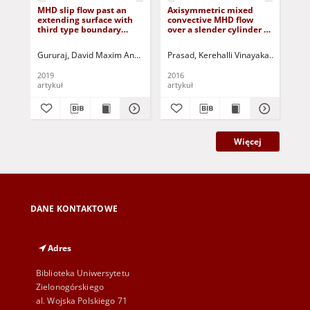
MHD slip flow past an
Axisymmetric mixed
Sli
extending surface with
convective MHD flow
flo
third type boundary
over a slender cylinder in
bet
condition and thermal
the presence of
dis
radiation effects
chemically reaction
Gururaj, David Maxim Anthony
Sundaram, Dhanasekar
Prasad, Kerehalli Vinayaka
Parthiban, V.
Vaidya, 
Das
2019
2016
201
artykuł
artykuł
art
Więcej
DANE KONTAKTOWE
Adres
Biblioteka Uniwersytetu
Zielonogórskiego
al. Wojska Polskiego 71