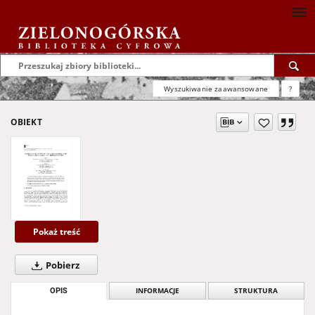
Wyszukiwanie zaawansowane
?
OBIEKT
Pokaż treść
Pobierz
OPIS
INFORMACJE
STRUKTURA