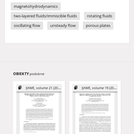
magnetohydrodynamics
two-layered fluids/immiscible fluids
rotating fluids
oscillating flow
unsteady flow
porous plates
OBIEKTY
podobne
IJAME, volume 21 (2016)
IJAME, volume 19 (2014)