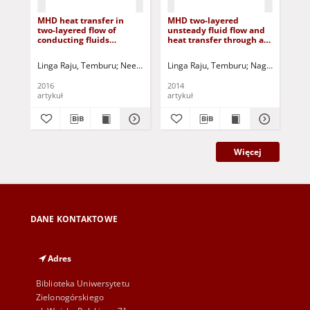
MHD heat transfer in
MHD two-layered
Un
two-layered flow of
unsteady fluid flow and
flu
conducting fluids
heat transfer through a
tra
through a channel
horizontal channel
flu
bounded by two parallel
between parallel plates
bet
Linga Raju, Temburu
Neela Rao, B.
Linga Raju, Temburu
Jurczak, Paweł - red.
Nagavalli, Ma
Lin
porous plates in a
in a rotating system
pla
rotating system
mag
2016
2014
201
artykuł
artykuł
art
Więcej
DANE KONTAKTOWE
Adres
Biblioteka Uniwersytetu
Zielonogórskiego