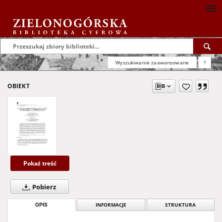
Wyszukiwanie zaawansowane
?
OBIEKT
Pokaż treść
Pobierz
OPIS
INFORMACJE
STRUKTURA