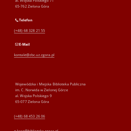
al. Wojska Polskiego 71
65-762 Zielona Góra
Telefon
(+48) 68 328 21 55
E-Mail
kontakt@zbc.uz.zgora.pl
Wojewódzka i Miejska Biblioteka Publiczna
im. C. Norwida w Zielonej Górze
al. Wojska Polskiego 9
65-077 Zielona Góra
(+48) 68 453 26 06
p.karp@biblioteka.zgora.pl