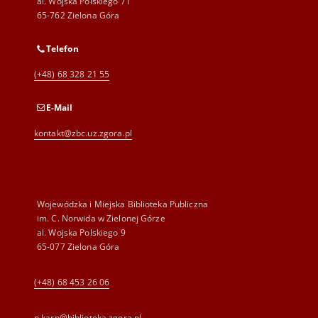
al. Wojska Polskiego 71
65-762 Zielona Góra
Telefon
(+48) 68 328 21 55
E-Mail
kontakt@zbc.uz.zgora.pl
Wojewódzka i Miejska Biblioteka Publiczna
im. C. Norwida w Zielonej Górze
al. Wojska Polskiego 9
65-077 Zielona Góra
(+48) 68 453 26 06
p.karp@biblioteka.zgora.pl