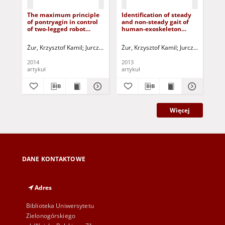
The maximum principle
Identification of steady
Gre
of pontryagin in control
and non-steady gait of
ax
of two-legged robot
human-exoskeleton
ana
based on human walking
walking system
pla
system
bo
Żur, Krzysztof Kamil
Jurczak, Paweł - red.
Żur, Krzysztof Kamil
Jurczak, Paweł - 
Żur
2014
2013
201
artykuł
artykuł
art
Więcej
DANE KONTAKTOWE
Adres
Biblioteka Uniwersytetu
Zielonogórskiego