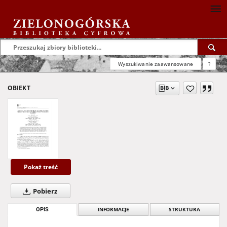
Wyszukiwanie zaawansowane
?
OBIEKT
Pokaż treść
Pobierz
OPIS
INFORMACJE
STRUKTURA