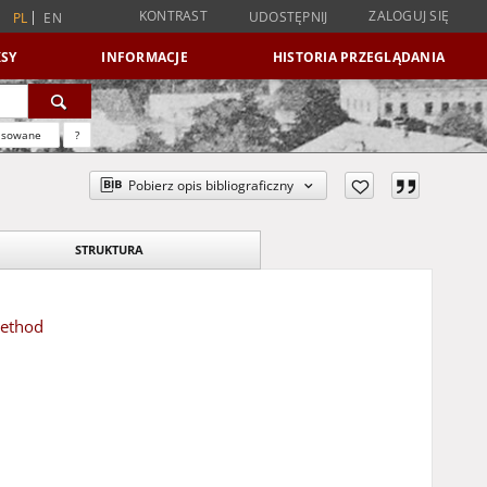
KONTRAST
ZALOGUJ SIĘ
UDOSTĘPNIJ
PL
EN
SY
INFORMACJE
HISTORIA PRZEGLĄDANIA
nsowane
?
Pobierz opis bibliograficzny
STRUKTURA
method