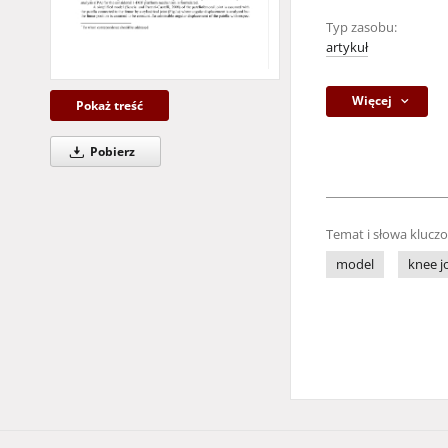
Typ zasobu:
artykuł
Więcej
Pokaż treść
Pobierz
Temat i słowa klucz
model
knee j