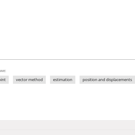
owe:
oint
vector method
estimation
position and displacements