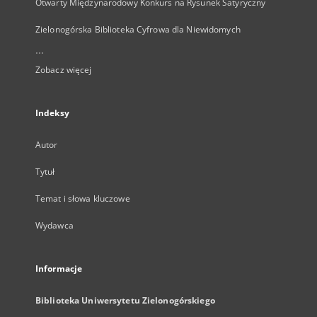
Otwarty Międzynarodowy Konkurs na Rysunek Satyryczny
Zielonogórska Biblioteka Cyfrowa dla Niewidomych
...
Zobacz więcej
Indeksy
Autor
Tytuł
Temat i słowa kluczowe
Wydawca
Informacje
Biblioteka Uniwersytetu Zielonogórskiego