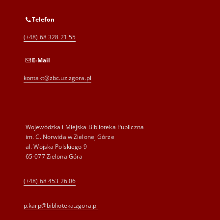
Telefon
(+48) 68 328 21 55
E-Mail
kontakt@zbc.uz.zgora.pl
Wojewódzka i Miejska Biblioteka Publiczna
im. C. Norwida w Zielonej Górze
al. Wojska Polskiego 9
65-077 Zielona Góra
(+48) 68 453 26 06
p.karp@biblioteka.zgora.pl