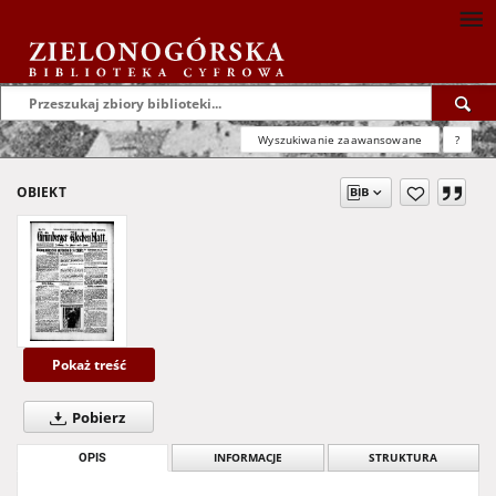
Wyszukiwanie zaawansowane
?
OBIEKT
Pokaż treść
Pobierz
OPIS
INFORMACJE
STRUKTURA