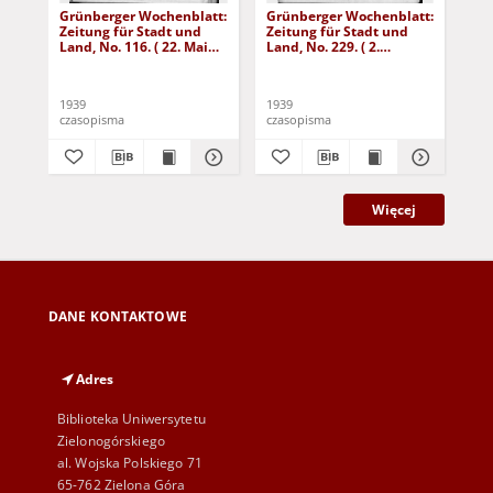
Grünberger Wochenblatt:
Grünberger Wochenblatt:
Gr
Zeitung für Stadt und
Zeitung für Stadt und
Zei
Land, No. 116. ( 22. Mai
Land, No. 229. ( 2.
Lan
1939)
Oktober 1939)
De
1939
1939
192
czasopisma
czasopisma
cza
Więcej
DANE KONTAKTOWE
Adres
Biblioteka Uniwersytetu
Zielonogórskiego
al. Wojska Polskiego 71
65-762 Zielona Góra