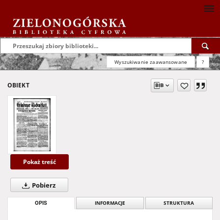
Wyszukiwanie zaawansowane
?
OBIEKT
Pokaż treść
Pobierz
OPIS
INFORMACJE
STRUKTURA