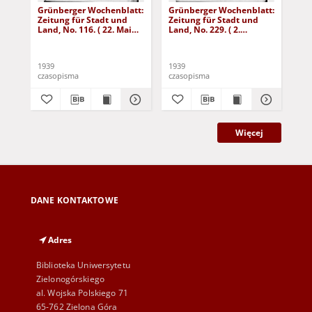
Grünberger Wochenblatt:
Grünberger Wochenblatt:
Gr
Zeitung für Stadt und
Zeitung für Stadt und
Zei
Land, No. 116. ( 22. Mai
Land, No. 229. ( 2.
Lan
1939)
Oktober 1939)
De
1939
1939
192
czasopisma
czasopisma
cza
Więcej
DANE KONTAKTOWE
Adres
Biblioteka Uniwersytetu
Zielonogórskiego
al. Wojska Polskiego 71
65-762 Zielona Góra