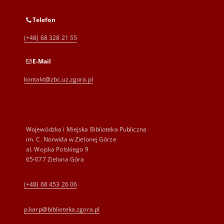
Telefon
(+48) 68 328 21 55
E-Mail
kontakt@zbc.uz.zgora.pl
Wojewódzka i Miejska Biblioteka Publiczna
im. C. Norwida w Zielonej Górze
al. Wojska Polskiego 9
65-077 Zielona Góra
(+48) 68 453 26 06
p.karp@biblioteka.zgora.pl