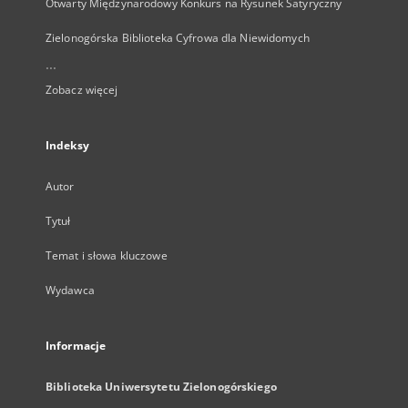
Otwarty Międzynarodowy Konkurs na Rysunek Satyryczny
Zielonogórska Biblioteka Cyfrowa dla Niewidomych
...
Zobacz więcej
Indeksy
Autor
Tytuł
Temat i słowa kluczowe
Wydawca
Informacje
Biblioteka Uniwersytetu Zielonogórskiego