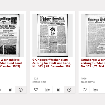
 Wochenblatt:
Grünberger Wochenblatt:
Grünberger Woch
 Stadt und Land,
Zeitung für Stadt und Land,
Zeitung für Stad
. Oktober 1939)
No. 303. ( 28. Dezember 1926
No. 117. ( 21. Mai
)
1926
1926
czasopisma
czasopisma