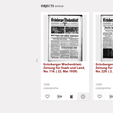
OBJECTS
similar
Grünberger Wochenblatt:
Grünberger
Zeitung für Stadt und Land,
Zeitung für
No. 116. ( 22. Mai 1939)
No. 229. ( 2
1939
1939
czasopisma
czasopisma