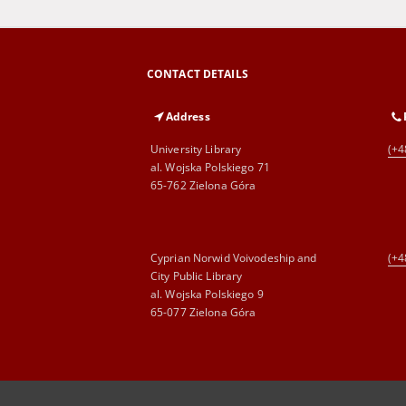
CONTACT DETAILS
Address
University Library
(+4
al. Wojska Polskiego 71
65-762 Zielona Góra
Cyprian Norwid Voivodeship and
(+4
City Public Library
al. Wojska Polskiego 9
65-077 Zielona Góra