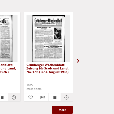
enblatt:
Grünberger Wochenblatt:
Grünberger Wochenbla
t und Land,
Zeitung für Stadt und Land,
Zeitung für Stadt und 
 1926 )
No. 179. ( 3./ 4. August 1935)
No. 180. ( 5. August 193
1935
1935
czasopisma
czasopisma
More