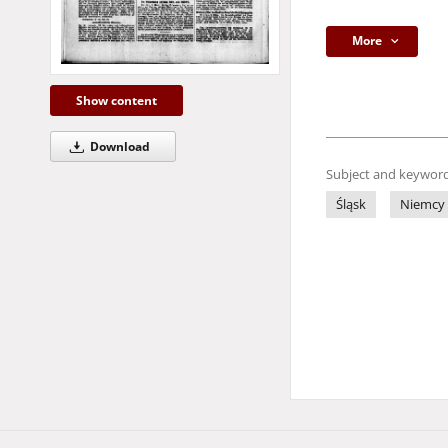
More
Show content
Download
Subject and keyword
Śląsk
Niemcy