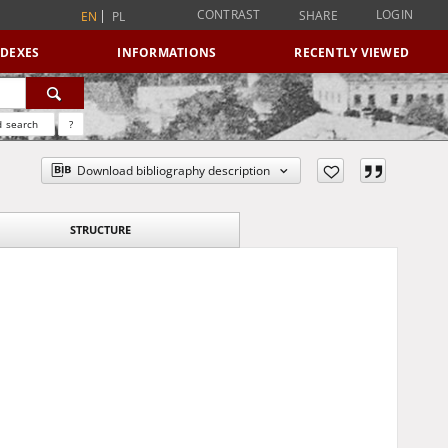
CONTRAST
LOGIN
SHARE
EN
PL
NDEXES
INFORMATIONS
RECENTLY VIEWED
 search
?
Download bibliography description
STRUCTURE