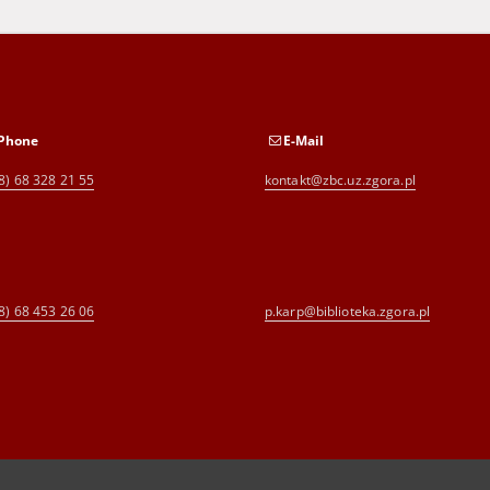
Phone
E-Mail
8) 68 328 21 55
kontakt@zbc.uz.zgora.pl
8) 68 453 26 06
p.karp@biblioteka.zgora.pl