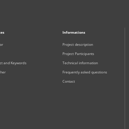
xes
Informations
or
Project description
Project Participants
ct and Keywords
Technical information
sher
Frequently asked questions
Contact