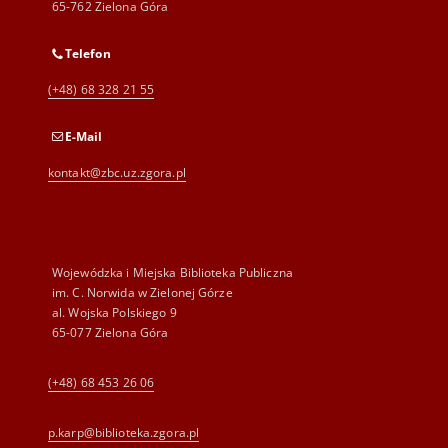
65-762 Zielona Góra
Telefon
(+48) 68 328 21 55
E-Mail
kontakt@zbc.uz.zgora.pl
Wojewódzka i Miejska Biblioteka Publiczna
im. C. Norwida w Zielonej Górze
al. Wojska Polskiego 9
65-077 Zielona Góra
(+48) 68 453 26 06
p.karp@biblioteka.zgora.pl