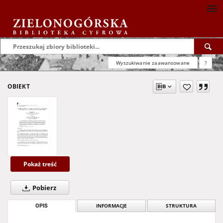
Wyszukiwanie zaawansowane
?
OBIEKT
Pokaż treść
Pobierz
OPIS
INFORMACJE
STRUKTURA