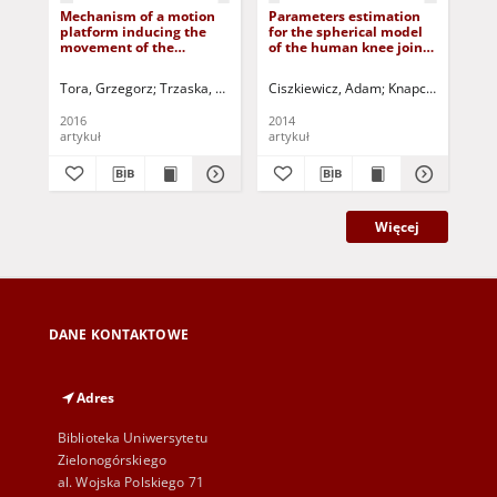
Mechanism of a motion
Parameters estimation
Mod
platform inducing the
for the spherical model
ca
movement of the
of the human knee joint
wit
operator`s seat in a
using vector method
Mc
heavy machine
Tora, Grzegorz
Trzaska, Witold
Jurczak, Paweł - red.
Ciszkiewicz, Adam
Knapczyk, Józef
Kna
J
2016
2014
201
artykuł
artykuł
art
Więcej
DANE KONTAKTOWE
Adres
Biblioteka Uniwersytetu
Zielonogórskiego
al. Wojska Polskiego 71