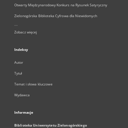
Otwarty Międzynarodowy Konkurs na Rysunek Satyryczny
Zielonogórska Biblioteka Cyfrowa dla Niewidomych
...
Zobacz więcej
Indeksy
Autor
Tytuł
Temat i słowa kluczowe
Wydawca
Informacje
Biblioteka Uniwersytetu Zielonogórskiego