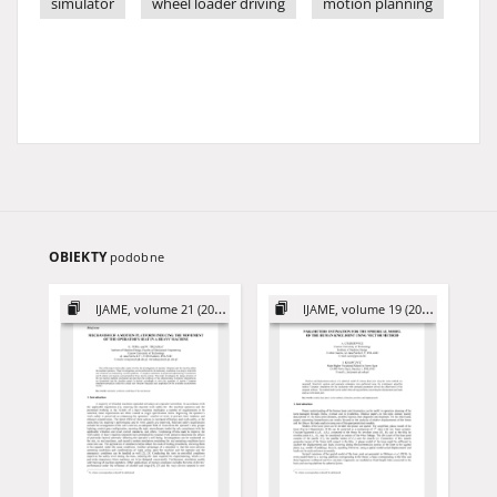
simulator
wheel loader driving
motion planning
OBIEKTY
podobne
IJAME, volume 21 (2016)
IJAME, volume 19 (2014)