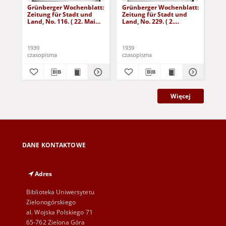
Grünberger Wochenblatt:
Grünberger Wochenblatt:
Gr
Zeitung für Stadt und
Zeitung für Stadt und
Zei
Land, No. 116. ( 22. Mai
Land, No. 229. ( 2.
Lan
1939)
Oktober 1939)
De
1939
1939
192
czasopisma
czasopisma
cza
Więcej
DANE KONTAKTOWE
Adres
Biblioteka Uniwersytetu
Zielonogórskiego
al. Wojska Polskiego 71
65-762 Zielona Góra