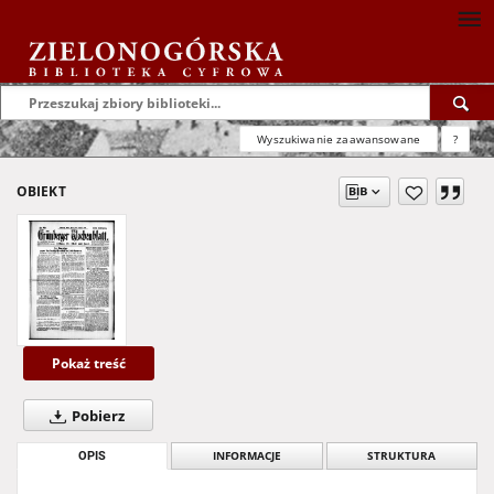
Wyszukiwanie zaawansowane
?
OBIEKT
Pokaż treść
Pobierz
OPIS
INFORMACJE
STRUKTURA