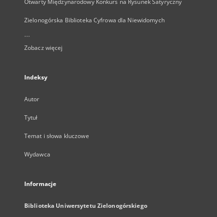
Otwarty Międzynarodowy Konkurs na Rysunek Satyryczny
Zielonogórska Biblioteka Cyfrowa dla Niewidomych
...
Zobacz więcej
Indeksy
Autor
Tytuł
Temat i słowa kluczowe
Wydawca
Informacje
Biblioteka Uniwersytetu Zielonogórskiego