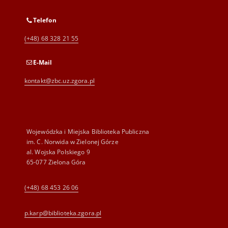
Telefon
(+48) 68 328 21 55
E-Mail
kontakt@zbc.uz.zgora.pl
Wojewódzka i Miejska Biblioteka Publiczna
im. C. Norwida w Zielonej Górze
al. Wojska Polskiego 9
65-077 Zielona Góra
(+48) 68 453 26 06
p.karp@biblioteka.zgora.pl