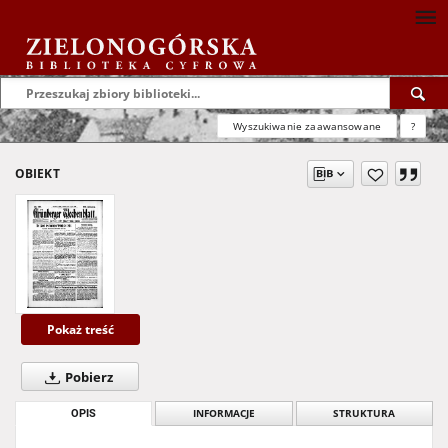
Wyszukiwanie zaawansowane
?
OBIEKT
Pokaż treść
Pobierz
OPIS
INFORMACJE
STRUKTURA