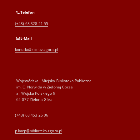
Telefon
(+48) 68 328 21 55
E-Mail
kontakt@zbc.uz.zgora.pl
Wojewódzka i Miejska Biblioteka Publiczna
im. C. Norwida w Zielonej Górze
al. Wojska Polskiego 9
65-077 Zielona Góra
(+48) 68 453 26 06
p.karp@biblioteka.zgora.pl