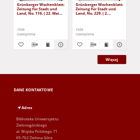
Grünberger Wochenblatt:
Grünberger Wochenblatt:
Gr
Zeitung für Stadt und
Zeitung für Stadt und
Zei
Land, No. 116. ( 22. Mai
Land, No. 229. ( 2.
Lan
1939)
Oktober 1939)
De
1939
1939
192
czasopisma
czasopisma
cza
Więcej
DANE KONTAKTOWE
Adres
Biblioteka Uniwersytetu
Zielonogórskiego
al. Wojska Polskiego 71
65-762 Zielona Góra