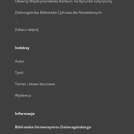
Otwarty Międzynarodowy Konkurs na Rysunek Satyryczny
Zielonogórska Biblioteka Cyfrowa dla Niewidomych
...
Zobacz więcej
Indeksy
Autor
Tytuł
Temat i słowa kluczowe
Wydawca
Informacje
Biblioteka Uniwersytetu Zielonogórskiego