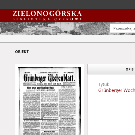
OBIEKT
OPIS
Tytuł:
Grünberger Wochen
Data wydania:
1931
Typ zasobu:
czasopisma