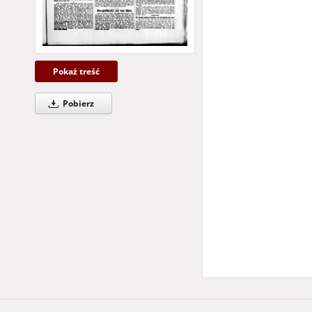
Więcej
Pokaż treść
Pobierz
Temat i słowa klucz
Śląsk
Niemcy