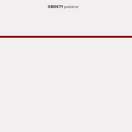
OBIEKTY
podobne
Grünberger Wochenblatt:
Grünberger
Zeitung für Stadt und Land,
Zeitung für
No. 116. ( 22. Mai 1939)
No. 229. ( 2
1939
1939
czasopisma
czasopisma