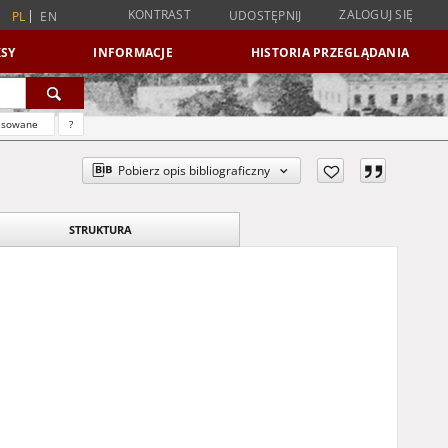
KONTRAST
ZALOGUJ SIĘ
UDOSTĘPNIJ
PL
EN
SY
INFORMACJE
HISTORIA PRZEGLĄDANIA
nsowane
?
Pobierz opis bibliograficzny
STRUKTURA