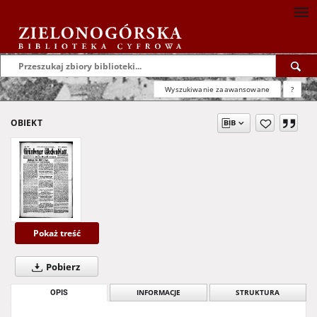
Wyszukiwanie zaawansowane
?
OBIEKT
Pokaż treść
Pobierz
OPIS
INFORMACJE
STRUKTURA