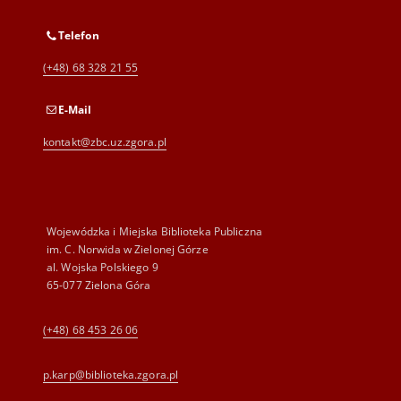
Telefon
(+48) 68 328 21 55
E-Mail
kontakt@zbc.uz.zgora.pl
Wojewódzka i Miejska Biblioteka Publiczna
im. C. Norwida w Zielonej Górze
al. Wojska Polskiego 9
65-077 Zielona Góra
(+48) 68 453 26 06
p.karp@biblioteka.zgora.pl