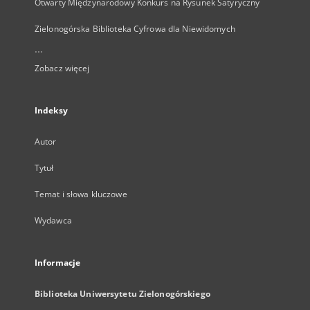
Otwarty Międzynarodowy Konkurs na Rysunek Satyryczny
Zielonogórska Biblioteka Cyfrowa dla Niewidomych
...
Zobacz więcej
Indeksy
Autor
Tytuł
Temat i słowa kluczowe
Wydawca
Informacje
Biblioteka Uniwersytetu Zielonogórskiego