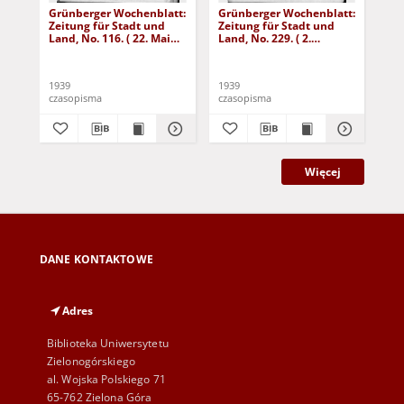
Grünberger Wochenblatt:
Grünberger Wochenblatt:
Gr
Zeitung für Stadt und
Zeitung für Stadt und
Zei
Land, No. 116. ( 22. Mai
Land, No. 229. ( 2.
Lan
1939)
Oktober 1939)
De
1939
1939
192
czasopisma
czasopisma
cza
Więcej
DANE KONTAKTOWE
Adres
Biblioteka Uniwersytetu
Zielonogórskiego
al. Wojska Polskiego 71
65-762 Zielona Góra