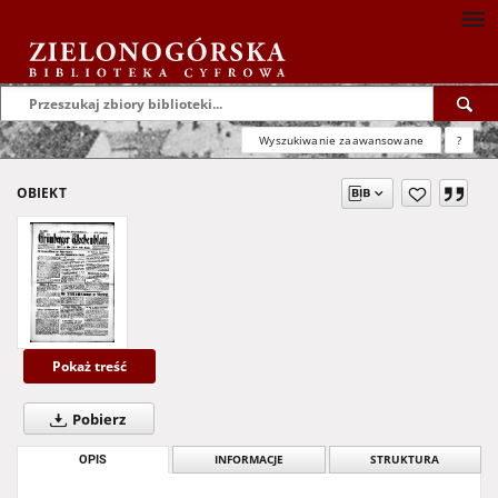
Wyszukiwanie zaawansowane
?
OBIEKT
Pokaż treść
Pobierz
OPIS
INFORMACJE
STRUKTURA