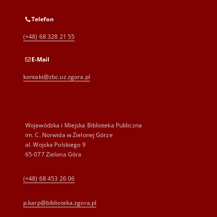
Telefon
(+48) 68 328 21 55
E-Mail
kontakt@zbc.uz.zgora.pl
Wojewódzka i Miejska Biblioteka Publiczna
im. C. Norwida w Zielonej Górze
al. Wojska Polskiego 9
65-077 Zielona Góra
(+48) 68 453 26 06
p.karp@biblioteka.zgora.pl