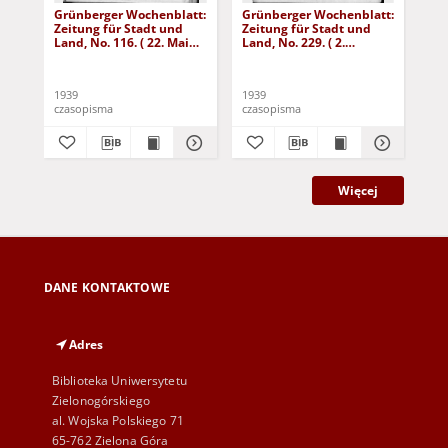
Grünberger Wochenblatt:
Grünberger Wochenblatt:
Gr
Zeitung für Stadt und
Zeitung für Stadt und
Zei
Land, No. 116. ( 22. Mai
Land, No. 229. ( 2.
Lan
1939)
Oktober 1939)
De
1939
1939
192
czasopisma
czasopisma
cza
Więcej
DANE KONTAKTOWE
Adres
Biblioteka Uniwersytetu
Zielonogórskiego
al. Wojska Polskiego 71
65-762 Zielona Góra