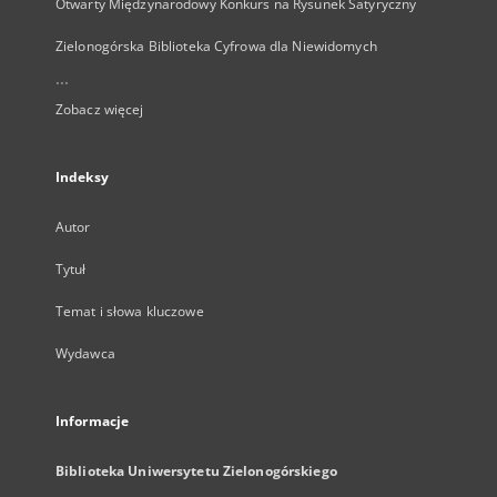
Otwarty Międzynarodowy Konkurs na Rysunek Satyryczny
Zielonogórska Biblioteka Cyfrowa dla Niewidomych
...
Zobacz więcej
Indeksy
Autor
Tytuł
Temat i słowa kluczowe
Wydawca
Informacje
Biblioteka Uniwersytetu Zielonogórskiego