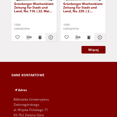
Grünberger Wochenblatt:
Grünberger Wochenblatt:
Gr
Zeitung für Stadt und
Zeitung für Stadt und
Zei
Land, No. 116. ( 22. Mai
Land, No. 229. ( 2.
Lan
1939)
Oktober 1939)
De
1939
1939
192
czasopisma
czasopisma
cza
Więcej
DANE KONTAKTOWE
Adres
Biblioteka Uniwersytetu
Zielonogórskiego
al. Wojska Polskiego 71
65-762 Zielona Góra