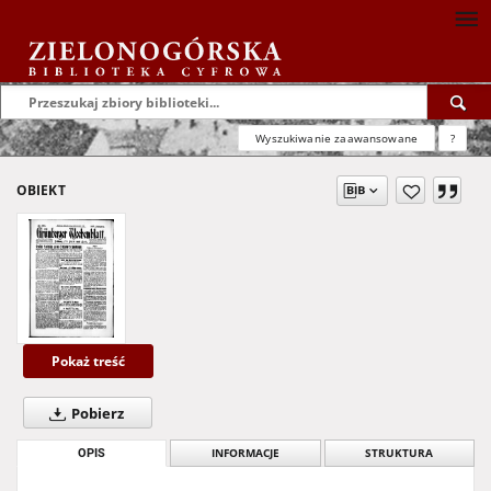
Wyszukiwanie zaawansowane
?
OBIEKT
Pokaż treść
Pobierz
OPIS
INFORMACJE
STRUKTURA