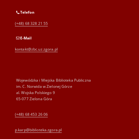
Telefon
(+48) 68 328 21 55
E-Mail
kontakt@zbc.uz.zgora.pl
Wojewódzka i Miejska Biblioteka Publiczna
im. C. Norwida w Zielonej Górze
al. Wojska Polskiego 9
65-077 Zielona Góra
(+48) 68 453 26 06
p.karp@biblioteka.zgora.pl