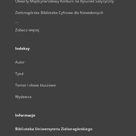
Otwarty Międzynarodowy Konkurs na Rysunek Satyryczny
Zielonogórska Biblioteka Cyfrowa dla Niewidomych
...
Zobacz więcej
Indeksy
Autor
Tytuł
Temat i słowa kluczowe
Wydawca
Informacje
Biblioteka Uniwersytetu Zielonogórskiego