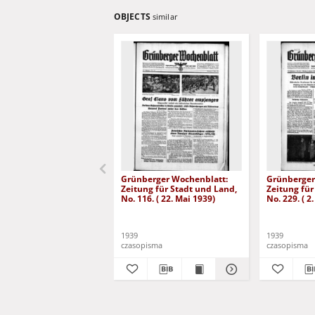
OBJECTS
similar
Grünberger Wochenblatt:
Grünberger
Zeitung für Stadt und Land,
Zeitung für
No. 116. ( 22. Mai 1939)
No. 229. ( 2
1939
1939
czasopisma
czasopisma