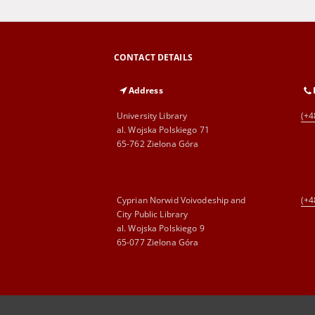
CONTACT DETAILS
Address
University Library
(+4
al. Wojska Polskiego 71
65-762 Zielona Góra
Cyprian Norwid Voivodeship and
(+4
City Public Library
al. Wojska Polskiego 9
65-077 Zielona Góra