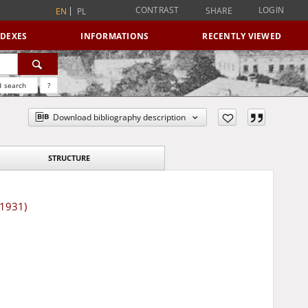
CONTRAST
LOGIN
SHARE
EN
PL
NDEXES
INFORMATIONS
RECENTLY VIEWED
 search
?
Download bibliography description
STRUCTURE
 1931)