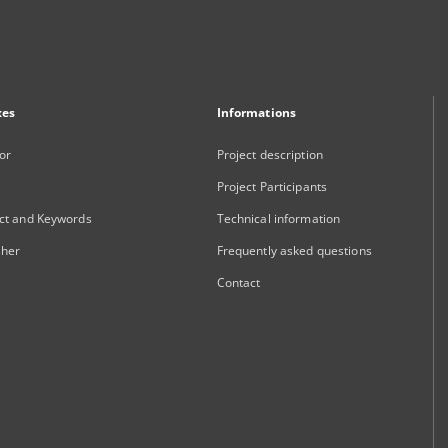
xes
Informations
or
Project description
Project Participants
ct and Keywords
Technical information
sher
Frequently asked questions
Contact