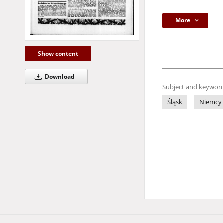
More
Show content
Download
Subject and keyword
Śląsk
Niemcy