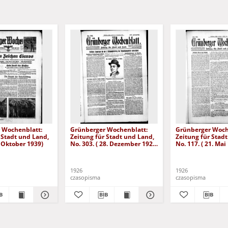
 Wochenblatt:
Grünberger Wochenblatt:
Grünberger Woch
 Stadt und Land,
Zeitung für Stadt und Land,
Zeitung für Stad
. Oktober 1939)
No. 303. ( 28. Dezember 1926
No. 117. ( 21. Mai
)
1926
1926
czasopisma
czasopisma