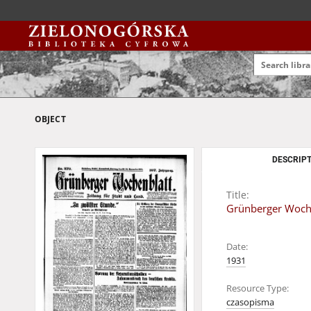
OBJECT
DESCRIPT
Title:
Grünberger Woche
Date:
1931
Resource Type:
czasopisma