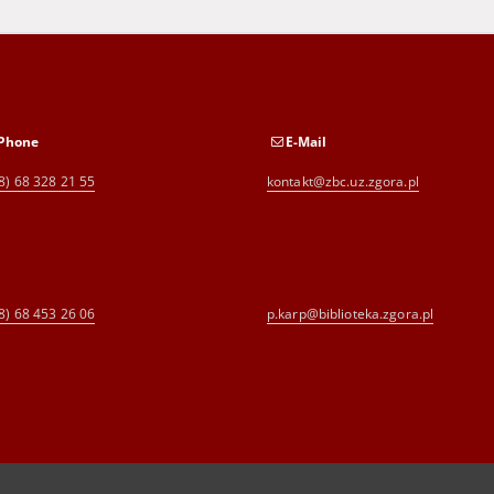
Phone
E-Mail
8) 68 328 21 55
kontakt@zbc.uz.zgora.pl
8) 68 453 26 06
p.karp@biblioteka.zgora.pl