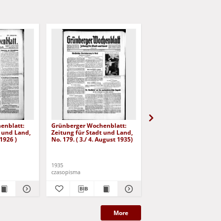
enblatt:
Grünberger Wochenblatt:
Grünberger Wochenbla
t und Land,
Zeitung für Stadt und Land,
Zeitung für Stadt und 
 1926 )
No. 179. ( 3./ 4. August 1935)
No. 180. ( 5. August 193
1935
1935
czasopisma
czasopisma
More