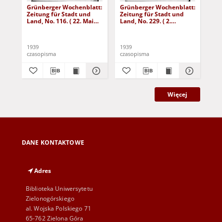
Grünberger Wochenblatt:
Grünberger Wochenblatt:
Gr
Zeitung für Stadt und
Zeitung für Stadt und
Zei
Land, No. 116. ( 22. Mai
Land, No. 229. ( 2.
Lan
1939)
Oktober 1939)
De
1939
1939
192
czasopisma
czasopisma
cza
Więcej
DANE KONTAKTOWE
Adres
Biblioteka Uniwersytetu
Zielonogórskiego
al. Wojska Polskiego 71
65-762 Zielona Góra