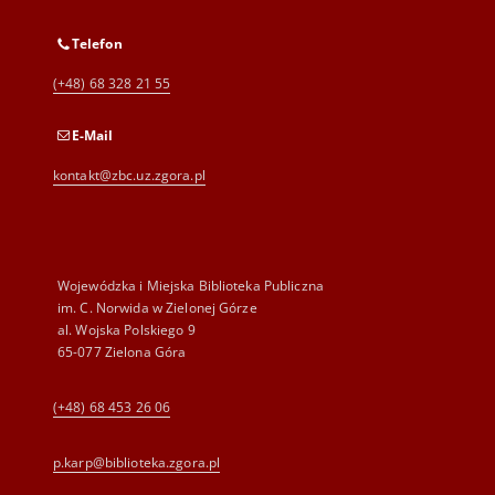
Telefon
(+48) 68 328 21 55
E-Mail
kontakt@zbc.uz.zgora.pl
Wojewódzka i Miejska Biblioteka Publiczna
im. C. Norwida w Zielonej Górze
al. Wojska Polskiego 9
65-077 Zielona Góra
(+48) 68 453 26 06
p.karp@biblioteka.zgora.pl