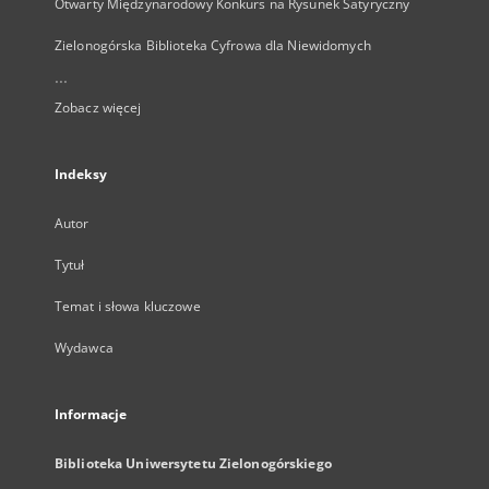
Otwarty Międzynarodowy Konkurs na Rysunek Satyryczny
Zielonogórska Biblioteka Cyfrowa dla Niewidomych
...
Zobacz więcej
Indeksy
Autor
Tytuł
Temat i słowa kluczowe
Wydawca
Informacje
Biblioteka Uniwersytetu Zielonogórskiego