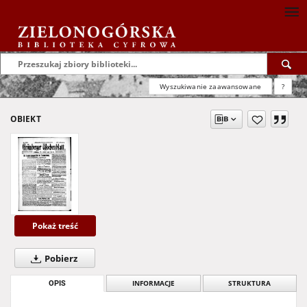
Wyszukiwanie zaawansowane
?
OBIEKT
Pokaż treść
Pobierz
OPIS
INFORMACJE
STRUKTURA