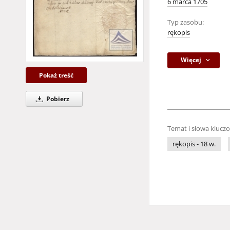
6 marca 1705
Typ zasobu:
rękopis
Więcej
Pokaż treść
Pobierz
Temat i słowa klucz
rękopis - 18 w.