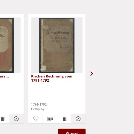
s ...
Kirchen Rechnung vom
Erneuerte Gerichts Or
1791-1792
vor das Jungfräuliche S
Dorff Nieder Eulan
Boys, Maria Antonia
1791-1792
1735-1771
rękopisy
rękopisy
Więcej