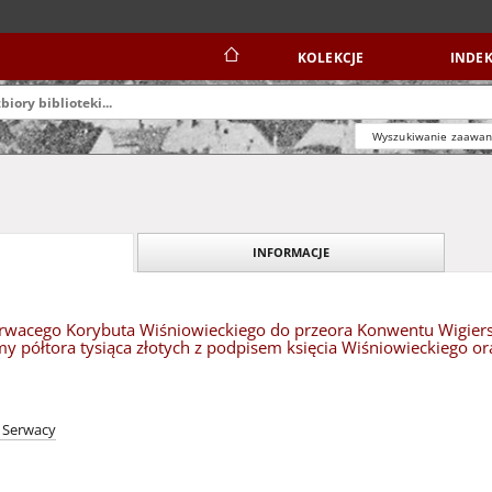
KOLEKCJE
INDEK
Wyszukiwanie zaawa
INFORMACJE
rwacego Korybuta Wiśniowieckiego do przeora Konwentu Wigier
my półtora tysiąca złotych z podpisem księcia Wiśniowieckiego or
ł Serwacy