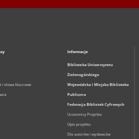
ksy
Informacje
Biblioteka Uniwersytetu
Zielonogórskiego
 i słowa kluczowe
Wojewódzka i Miejska Biblioteka
wca
Publiczna
Federacja Bibliotek Cyfrowych
Uczestnicy Projektu
Opis projektu
Dla autorów i wydawców