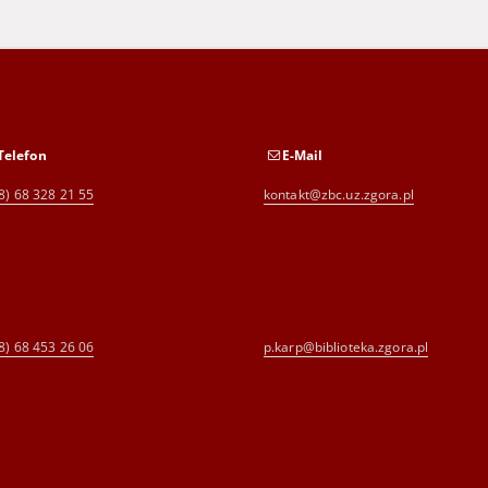
Telefon
E-Mail
8) 68 328 21 55
kontakt@zbc.uz.zgora.pl
8) 68 453 26 06
p.karp@biblioteka.zgora.pl