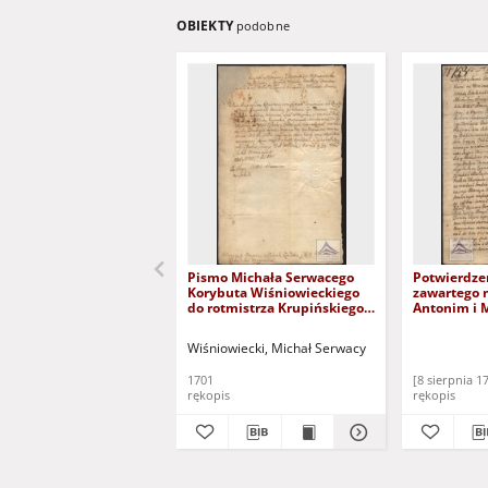
OBIEKTY
podobne
Pismo Michała Serwacego
Potwierdze
Korybuta Wiśniowieckiego
zawartego 
do rotmistrza Krupińskiego
Antonim i 
dowodzącego chorągwią
Serwacym 
kozacką w sprawie
Wiśniowiec
Wiśniowiecki, Michał Serwacy
ustąpienia ze wsi należących
zakonnika
do konwiktu wigierskiego z
Podkamieni
1701
[8 sierpnia 1
podpisem księcia
sprawach 
rękopis
rękopis
Wiśniowieckiego oraz
pieczęcią