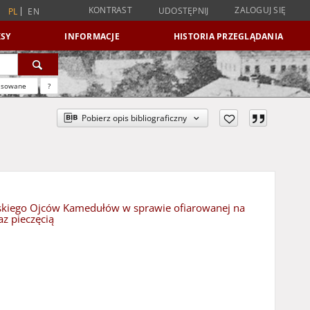
KONTRAST
ZALOGUJ SIĘ
UDOSTĘPNIJ
PL
EN
SY
INFORMACJE
HISTORIA PRZEGLĄDANIA
nsowane
?
Pobierz opis bibliograficzny
skiego Ojców Kamedułów w sprawie ofiarowanej na
az pieczęcią