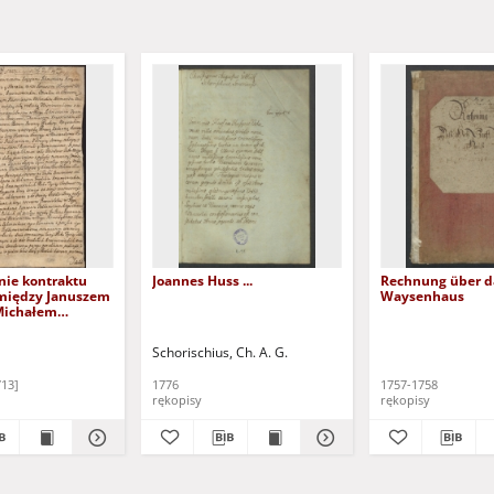
nie kontraktu
Joannes Huss ...
Rechnung über das
między Januszem
Waysenhaus
Michałem
Korybuthami
kimi a
Schorischius, Ch. A. G.
mi Konwentu
eckiego w
713]
1776
1757-1758
majątkowych
rękopisy
rękopisy