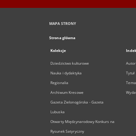
MAPA STRONY
Strona główna
Kolekcje
Inde
Dziedzictwo kulturowe
Autor
Nauka i dydaktyka
Tytuł
Regionalia
Temat
Archiwum Kresowe
Wyda
Gazeta Zielonogórska - Gazeta
Lubuska
Otwarty Międzynarodowy Konkurs na
Rysunek Satyryczny