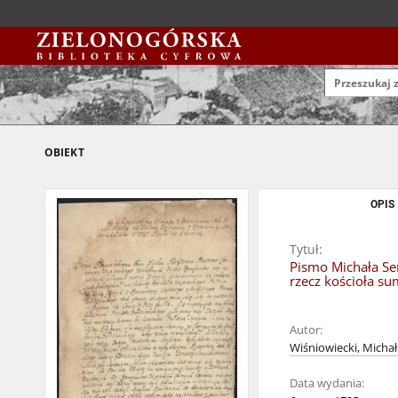
OBIEKT
OPIS
Tytuł:
Pismo Michała Se
rzecz kościoła su
Autor:
Wiśniowiecki, Micha
Data wydania: