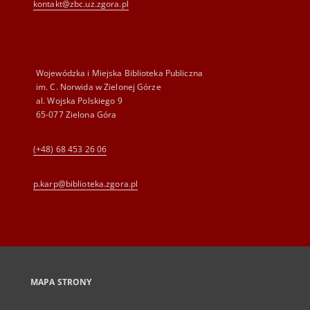
kontakt@zbc.uz.zgora.pl
Wojewódzka i Miejska Biblioteka Publiczna
im. C. Norwida w Zielonej Górze
al. Wojska Polskiego 9
65-077 Zielona Góra
(+48) 68 453 26 06
p.karp@biblioteka.zgora.pl
MAPA STRONY