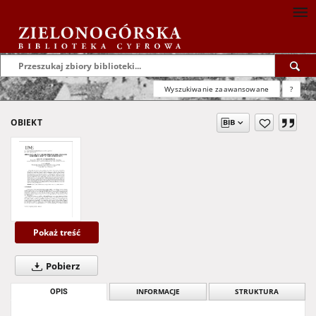
Wyszukiwanie zaawansowane
?
OBIEKT
Pokaż treść
Pobierz
OPIS
INFORMACJE
STRUKTURA