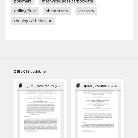
polymers
methylcellulose carboxylate
drilling fluid
shear stress
viscosity
rheological behavior
OBIEKTY
podobne
IJAME, volume 29 (2024)
IJAME, volume 26 (2021)