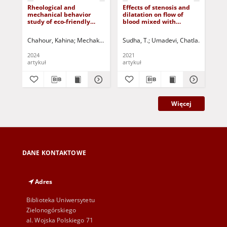
Rheological and
Effects of stenosis and
Pr
mechanical behavior
dilatation on flow of
Wa
study of eco-friendly
blood mixed with
pa
cement mortar made
suspended
an
with marble powder
nanoparticles: a study
Or
Chahour, Kahina
Mechakra, Hamza
Sudha, T.
Safi, Brahim
Umadevi, Chatla
Dehbi, Nacera-Meli
Dhange, 
Zaj
using homotopy
technique
2024
2021
202
artykuł
artykuł
art
Więcej
DANE KONTAKTOWE
Adres
Biblioteka Uniwersytetu
Zielonogórskiego
al. Wojska Polskiego 71