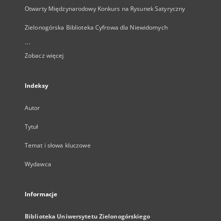
Otwarty Międzynarodowy Konkurs na Rysunek Satyryczny
Zielonogórska Biblioteka Cyfrowa dla Niewidomych
...
Zobacz więcej
Indeksy
Autor
Tytuł
Temat i słowa kluczowe
Wydawca
Informacje
Biblioteka Uniwersytetu Zielonogórskiego