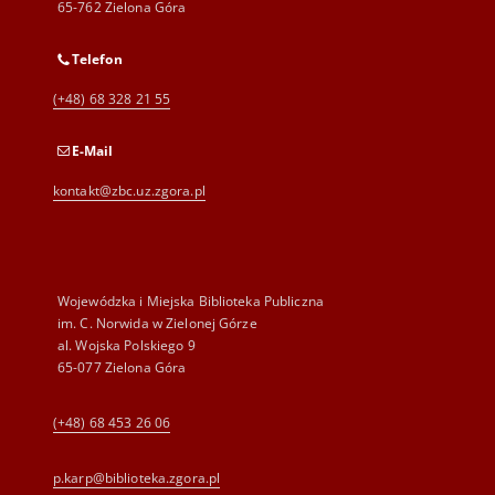
65-762 Zielona Góra
Telefon
(+48) 68 328 21 55
E-Mail
kontakt@zbc.uz.zgora.pl
Wojewódzka i Miejska Biblioteka Publiczna
im. C. Norwida w Zielonej Górze
al. Wojska Polskiego 9
65-077 Zielona Góra
(+48) 68 453 26 06
p.karp@biblioteka.zgora.pl