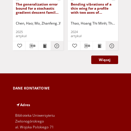
The generalization error
Bending vibrations of a
Dyn
bound for a stochastic
thin wing for a profile
ce
gradient descent family
with two axes of
in
via a Gaussian
symmetry
usi
approximation method
pa
Chen, Hao
Mo, Zhanfeng
Yang, Zhouwang
Thao, Hoang Thi Minh
Korbicz, Józef (1951- ) - red
Thanh, Le Thi
Tha
2025
2024
202
artykuł
artykuł
art
Więcej
DANE KONTAKTOWE
Adres
Biblioteka Uniwersytetu
Zielonogórskiego
al. Wojska Polskiego 71