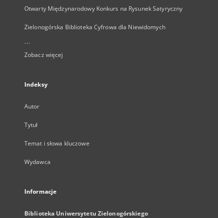
Otwarty Międzynarodowy Konkurs na Rysunek Satyryczny
Zielonogórska Biblioteka Cyfrowa dla Niewidomych
...
Zobacz więcej
Indeksy
Autor
Tytuł
Temat i słowa kluczowe
Wydawca
Informacje
Biblioteka Uniwersytetu Zielonogórskiego