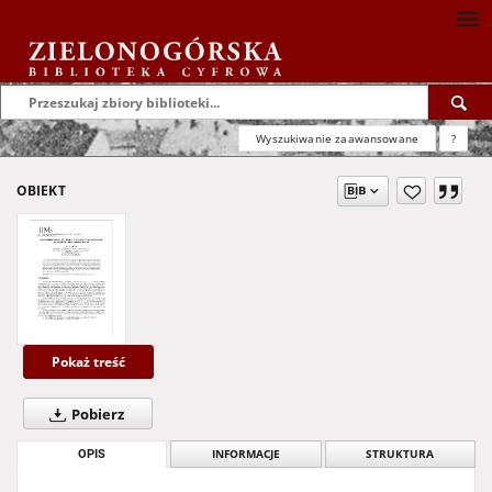
Wyszukiwanie zaawansowane
?
OBIEKT
Pokaż treść
Pobierz
OPIS
INFORMACJE
STRUKTURA