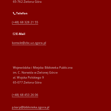
65-762 Zielona Góra
Telefon
(+48) 68 328 21 55
E-Mail
kontakt@zbc.uz.zgora.pl
Wojewódzka i Miejska Biblioteka Publiczna
im. C. Norwida w Zielonej Górze
al. Wojska Polskiego 9
65-077 Zielona Góra
(+48) 68 453 26 06
p.karp@biblioteka.zgora.pl