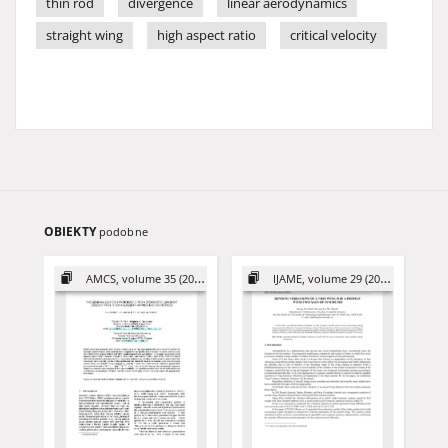
thin rod
divergence
linear aerodynamics
straight wing
high aspect ratio
critical velocity
OBIEKTY
podobne
AMCS, volume 35 (2025)
IJAME, volume 29 (2024)