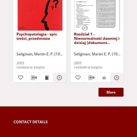
Psychopatologia - spis
Rozdział 1 -
Roz
treści, przedmowa
Nienormalność dawniej i
ps
dzisiaj (dokument
(d
dostępny po zalogowaniu
zal
tylko dla osób z
osó
Seligman, Martin E. P. (1942- )
Walker, Elaine F.
Seligman, Martin E. P. (1942- )
Rosenhan, David L. (1
Walker
Sel
dysfunkcją wzroku)
wz
2003
2003
200
rozdział w książce
rozdział w książce
roz
More
CONTACT DETAILS