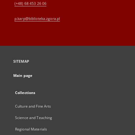
(+48) 68 453 26 06
p.karp@biblioteka.zgora.pl
SITEMAP
Main page
Collections
Culture and Fine Arts
Science and Teaching
Regional Materials