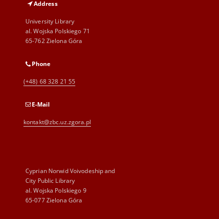
Address
University Library
al. Wojska Polskiego 71
65-762 Zielona Góra
Phone
(+48) 68 328 21 55
E-Mail
kontakt@zbc.uz.zgora.pl
Cyprian Norwid Voivodeship and
City Public Library
al. Wojska Polskiego 9
65-077 Zielona Góra