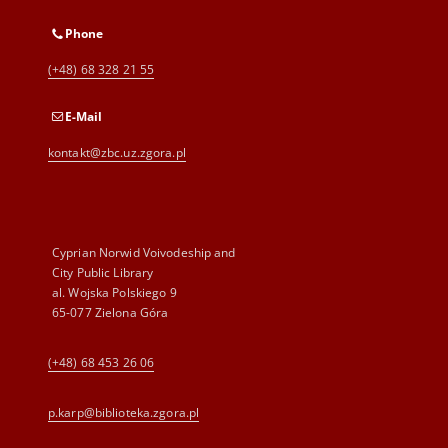
Phone
(+48) 68 328 21 55
E-Mail
kontakt@zbc.uz.zgora.pl
Cyprian Norwid Voivodeship and
City Public Library
al. Wojska Polskiego 9
65-077 Zielona Góra
(+48) 68 453 26 06
p.karp@biblioteka.zgora.pl