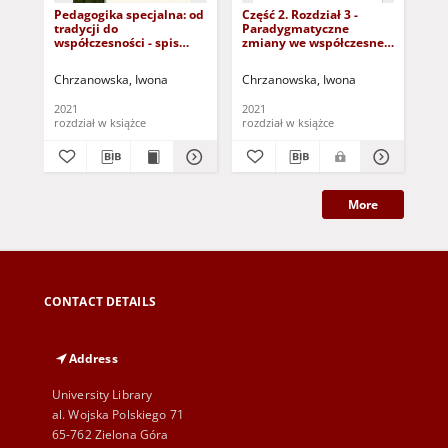
Pedagogika specjalna: od
Część 2. Rozdział 3 -
Czę
tradycji do
Paradygmatyczne
Spe
współczesności - spis
zmiany we współczesnej
ed
treści, wstęp
pedagogice specjalnej
pe
(dokument dostępny po
sp
Chrzanowska, Iwona
Chrzanowska, Iwona
Chr
zalogowaniu tylko dla
do
osób z dysfunkcją
tyl
2021
2021
202
wzroku)
dy
rozdział w książce
rozdział w książce
art
More
CONTACT DETAILS
Address
University Library
al. Wojska Polskiego 71
65-762 Zielona Góra