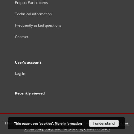
Project Participants
Technical information
Frequently asked questions
Contact
User's account
Log in
Recently viewed
This service runs on
DInGO dLibra 6.3.21
software created by
I understand
Poznan
This page uses 'cookies'.
More information
Supercomputing and Networking Center (PSNC)