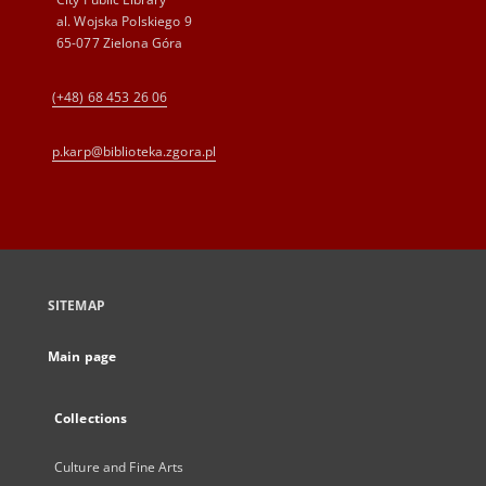
al. Wojska Polskiego 9
65-077 Zielona Góra
(+48) 68 453 26 06
p.karp@biblioteka.zgora.pl
SITEMAP
Main page
Collections
Culture and Fine Arts