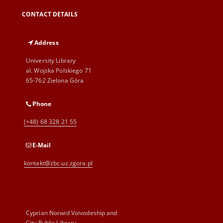
CONTACT DETAILS
Address
University Library
al. Wojska Polskiego 71
65-762 Zielona Góra
Phone
(+48) 68 328 21 55
E-Mail
kontakt@zbc.uz.zgora.pl
Cyprian Norwid Voivodeship and
City Public Library