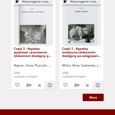
Wspomaganie rozwoju...
Wspomaganie rozwoju...
Część 2 - Aspekty
Część 1 - Aspekty
Ws
językowe i poznawcze
medyczne (dokument
dzi
(dokument dostępny po
dostępny po zalogowaniu
teo
zalogowaniu tylko dla
tylko dla osób z
tre
osób z dysfunkją wzroku)
dysfunkją wzroku)
Regner, Anna
Piszczek, Maria
Kaczmarek, Bogusława Beata
Midro, Alina
Sadowska, Ludwika
Odowska-
Mys
Kac
2008
2008
200
rozdział w książce
rozdział w książce
roz
More