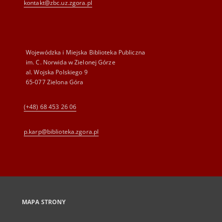
kontakt@zbc.uz.zgora.pl
Wojewódzka i Miejska Biblioteka Publiczna
im. C. Norwida w Zielonej Górze
al. Wojska Polskiego 9
65-077 Zielona Góra
(+48) 68 453 26 06
p.karp@biblioteka.zgora.pl
MAPA STRONY