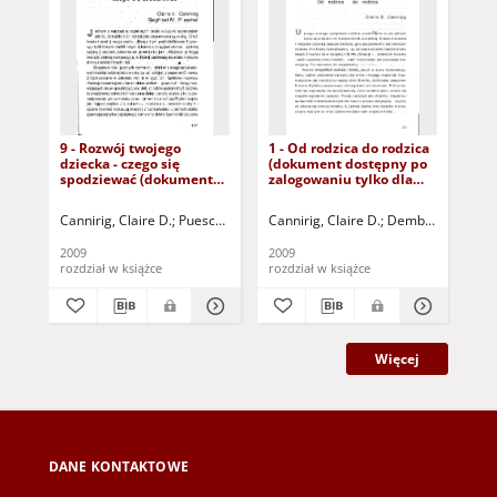
9 - Rozwój twojego
1 - Od rodzica do rodzica
Ku 
dziecka - czego się
(dokument dostępny po
ze
spodziewać (dokument
zalogowaniu tylko dla
pr
dostępny po zalogowaniu
osób z dysfunkcją
i o
tylko dla osób z
wzroku)
wp
Cannirig, Claire D.
Pueschel, Siegfried M.
Cannirig, Claire D.
Dembińska, Anna - tł.
Dembińska, Anna -
Pue
dysfunkcją wzroku)
2009
2009
200
rozdział w książce
rozdział w książce
roz
Więcej
DANE KONTAKTOWE