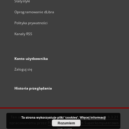
Statystyki
Oprogramowanie dLibra
Polityka prywatności
Kanały RSS
Konto użytkownika
Zaloguj się
Historia przeglądania
Ten serwis działa dzięki oprogramowaniu
DInGO dLibra 6.3.21
Ta strona wykorzystuje pliki 'cookies'.
Więcej informacji
opracowanemu przez
Poznańskie Centrum Superkomputerowo-
Rozumiem
Sieciowe