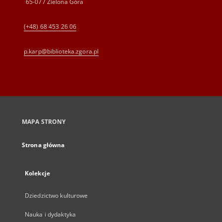
65-077 Zielona Góra
(+48) 68 453 26 06
p.karp@biblioteka.zgora.pl
MAPA STRONY
Strona główna
Kolekcje
Dziedzictwo kulturowe
Nauka i dydaktyka