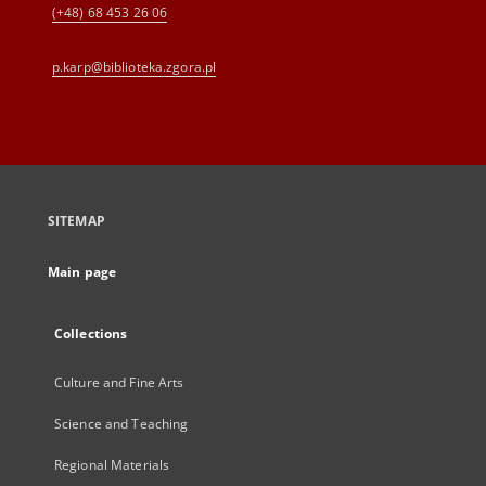
(+48) 68 453 26 06
p.karp@biblioteka.zgora.pl
SITEMAP
Main page
Collections
Culture and Fine Arts
Science and Teaching
Regional Materials