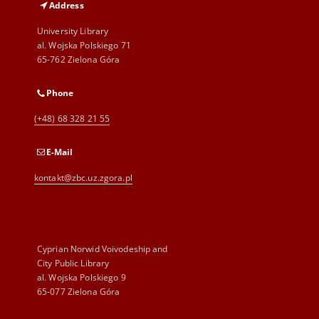
Address
University Library
al. Wojska Polskiego 71
65-762 Zielona Góra
Phone
(+48) 68 328 21 55
E-Mail
kontakt@zbc.uz.zgora.pl
Cyprian Norwid Voivodeship and
City Public Library
al. Wojska Polskiego 9
65-077 Zielona Góra