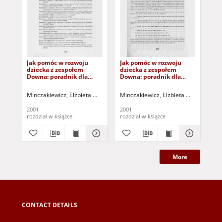
Jak pomóc w rozwoju
Jak pomóc w rozwoju
Ja
dziecka z zespołem
dziecka z zespołem
dzi
Downa: poradnik dla
Downa: poradnik dla
Do
rodziców i wychowawców
rodziców i wychowawców
ro
- bibliografia
- aneks
- s
Minczakiewicz, Elżbieta Maria
Minczakiewicz, Elżbieta Maria
Min
2001
2001
200
rozdział w książce
rozdział w książce
roz
More
CONTACT DETAILS