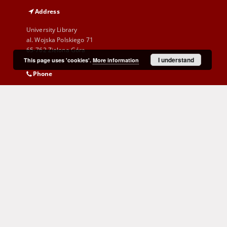
Address
University Library
al. Wojska Polskiego 71
65-762 Zielona Góra
I understand
This page uses 'cookies'.
More information
Phone
(+48) 68 328 21 55
E-Mail
kontakt@zbc.uz.zgora.pl
Cyprian Norwid Voivodeship and
City Public Library
al. Wojska Polskiego 9
65-077 Zielona Góra