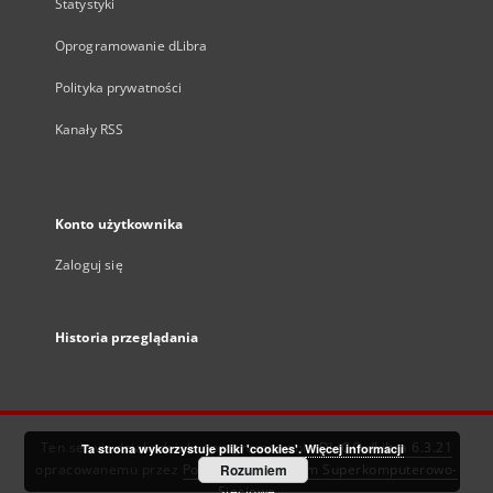
Statystyki
Oprogramowanie dLibra
Polityka prywatności
Kanały RSS
Konto użytkownika
Zaloguj się
Historia przeglądania
Ten serwis działa dzięki oprogramowaniu
DInGO dLibra 6.3.21
Ta strona wykorzystuje pliki 'cookies'.
Więcej informacji
opracowanemu przez
Poznańskie Centrum Superkomputerowo-
Rozumiem
Sieciowe