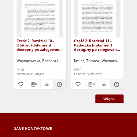
Część 2. Rozdział 10 -
Część 2. Rozdział 11 -
Czę
Otyłość (dokument
Padaczka (dokument
Za
dostępny po zalogowaniu
dostępny po zalogowaniu
(d
tylko dla osób z
tylko dla osób z
zal
dysfunkcją wzroku)
dysfunkcją wzroku)
osó
Woynarowska, Barbara (1940- )
Woynarowska, Barbara (1940- ) - red.
Kmieć, Tomasz
Woynarowska, Barbara
Ma
wz
2010
2010
201
rozdział w książce
rozdział w książce
roz
Więcej
DANE KONTAKTOWE