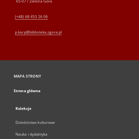
65-077 Zielona Góra
(+48) 68 453 26 06
p.karp@biblioteka.zgora.pl
MAPA STRONY
Strona główna
Kolekcje
Dziedzictwo kulturowe
Nauka i dydaktyka