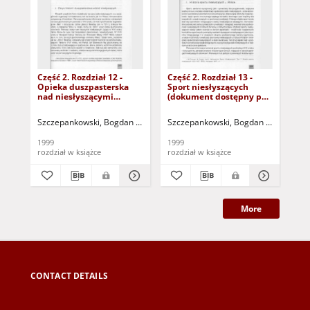
Część 2. Rozdział 12 -
Część 2. Rozdział 13 -
Czę
Opieka duszpasterska
Sport niesłyszących
Or
nad niesłyszącymi
(dokument dostępny po
sa
(dokument dostępny po
zalogowaniu tylko dla
spo
zalogowaniu tylko dla
osób z dysfunkcją
(d
Szczepankowski, Bogdan (1939- )
Szczepankowski, Bogdan (1939- )
Szc
osób z dysfunkcją
wzroku)
zal
wzroku)
osó
1999
1999
199
wz
rozdział w książce
rozdział w książce
roz
More
CONTACT DETAILS