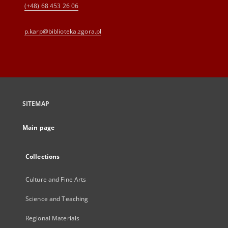
(+48) 68 453 26 06
p.karp@biblioteka.zgora.pl
SITEMAP
Main page
Collections
Culture and Fine Arts
Science and Teaching
Regional Materials