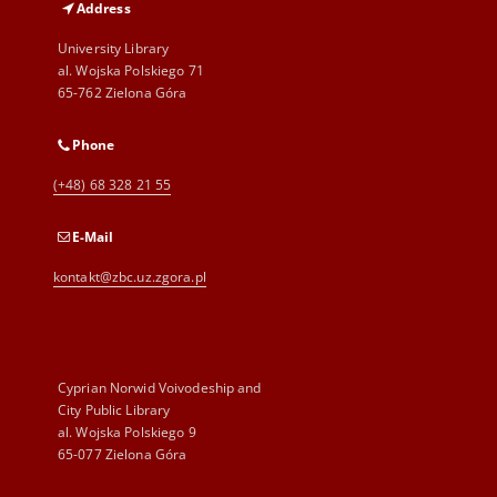
Address
University Library
al. Wojska Polskiego 71
65-762 Zielona Góra
Phone
(+48) 68 328 21 55
E-Mail
kontakt@zbc.uz.zgora.pl
Cyprian Norwid Voivodeship and
City Public Library
al. Wojska Polskiego 9
65-077 Zielona Góra