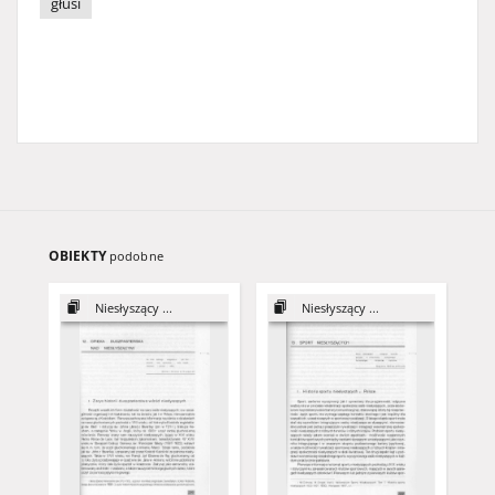
głusi
OBIEKTY
podobne
Niesłyszący ...
Niesłyszący ...