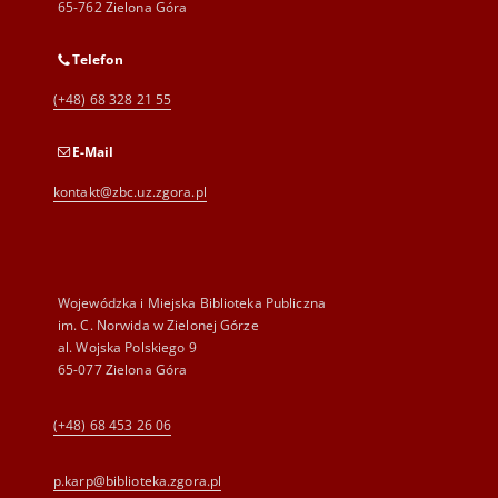
65-762 Zielona Góra
Telefon
(+48) 68 328 21 55
E-Mail
kontakt@zbc.uz.zgora.pl
Wojewódzka i Miejska Biblioteka Publiczna
im. C. Norwida w Zielonej Górze
al. Wojska Polskiego 9
65-077 Zielona Góra
(+48) 68 453 26 06
p.karp@biblioteka.zgora.pl