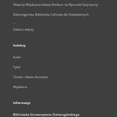
Otwarty Międzynarodowy Konkurs na Rysunek Satyryczny
Zielonogórska Biblioteka Cyfrowa dla Niewidomych
...
Zobacz więcej
Indeksy
Autor
Tytuł
Temat i słowa kluczowe
Wydawca
Informacje
Biblioteka Uniwersytetu Zielonogórskiego