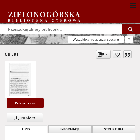
Wyszukiwanie zaawansowane
?
OBIEKT
Pokaż treść
Pobierz
OPIS
INFORMACJE
STRUKTURA