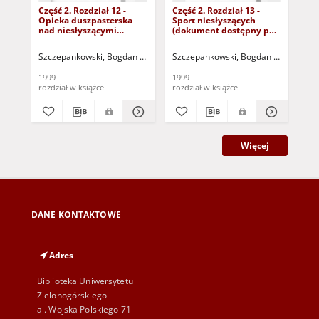
Część 2. Rozdział 12 -
Część 2. Rozdział 13 -
Czę
Opieka duszpasterska
Sport niesłyszących
Or
nad niesłyszącymi
(dokument dostępny po
sa
(dokument dostępny po
zalogowaniu tylko dla
spo
zalogowaniu tylko dla
osób z dysfunkcją
(d
Szczepankowski, Bogdan (1939- )
Szczepankowski, Bogdan (1939- )
Szc
osób z dysfunkcją
wzroku)
zal
wzroku)
osó
1999
1999
199
wz
rozdział w książce
rozdział w książce
roz
Więcej
DANE KONTAKTOWE
Adres
Biblioteka Uniwersytetu
Zielonogórskiego
al. Wojska Polskiego 71