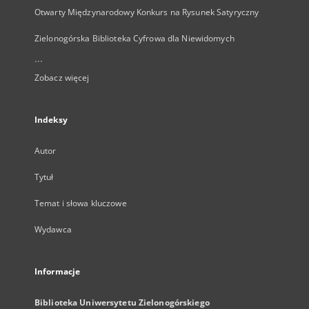
Otwarty Międzynarodowy Konkurs na Rysunek Satyryczny
Zielonogórska Biblioteka Cyfrowa dla Niewidomych
...
Zobacz więcej
Indeksy
Autor
Tytuł
Temat i słowa kluczowe
Wydawca
Informacje
Biblioteka Uniwersytetu Zielonogórskiego