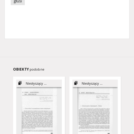
głusi
OBIEKTY
podobne
Niesłyszący ...
Niesłyszący ...