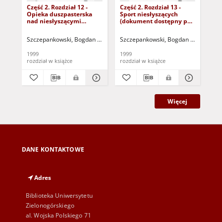
Część 2. Rozdział 12 -
Część 2. Rozdział 13 -
Czę
Opieka duszpasterska
Sport niesłyszących
Or
nad niesłyszącymi
(dokument dostępny po
sa
(dokument dostępny po
zalogowaniu tylko dla
spo
zalogowaniu tylko dla
osób z dysfunkcją
(d
Szczepankowski, Bogdan (1939- )
Szczepankowski, Bogdan (1939- )
Szc
osób z dysfunkcją
wzroku)
zal
wzroku)
osó
1999
1999
199
wz
rozdział w książce
rozdział w książce
roz
Więcej
DANE KONTAKTOWE
Adres
Biblioteka Uniwersytetu
Zielonogórskiego
al. Wojska Polskiego 71