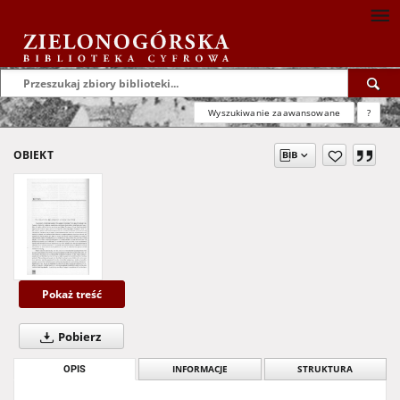
Wyszukiwanie zaawansowane
?
OBIEKT
Pokaż treść
Pobierz
OPIS
INFORMACJE
STRUKTURA