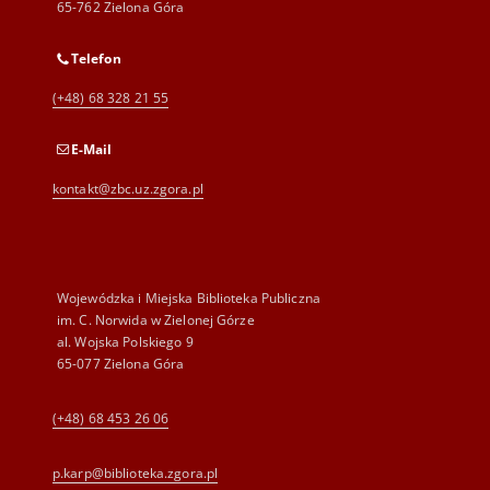
65-762 Zielona Góra
Telefon
(+48) 68 328 21 55
E-Mail
kontakt@zbc.uz.zgora.pl
Wojewódzka i Miejska Biblioteka Publiczna
im. C. Norwida w Zielonej Górze
al. Wojska Polskiego 9
65-077 Zielona Góra
(+48) 68 453 26 06
p.karp@biblioteka.zgora.pl