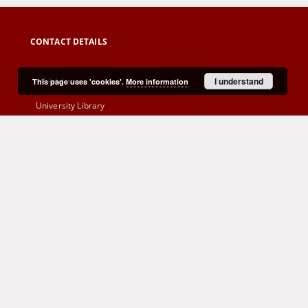
CONTACT DETAILS
Address
I understand
This page uses 'cookies'.
More information
University Library
al. Wojska Polskiego 71
65-762 Zielona Góra
Phone
(+48) 68 328 21 55
E-Mail
kontakt@zbc.uz.zgora.pl