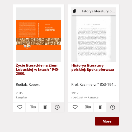
Historya literatury polskiej
Życie literackie na Ziemi
Historya literatury
His
Lubuskiej w latach 1945-
polskiej: Epoka pierwsza
pol
2000.
Rudiak, Robert
Król, Kazimierz (1853-1944)
Nitowski
Kró
2015
1912
191
książka
rozdział w książce
roz
More