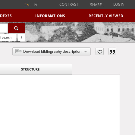
CONTRAST
LOGIN
SHARE
EN
PL
NDEXES
INFORMATIONS
RECENTLY VIEWED
 search
?
Download bibliography description
STRUCTURE