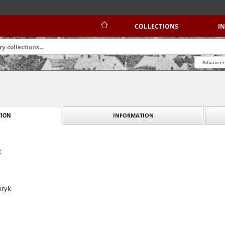
COLLECTIONS
I
Advanced
INFORMATION
ION
z
nryk