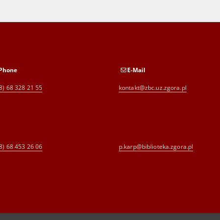
Phone
E-Mail
8) 68 328 21 55
kontakt@zbc.uz.zgora.pl
8) 68 453 26 06
p.karp@biblioteka.zgora.pl