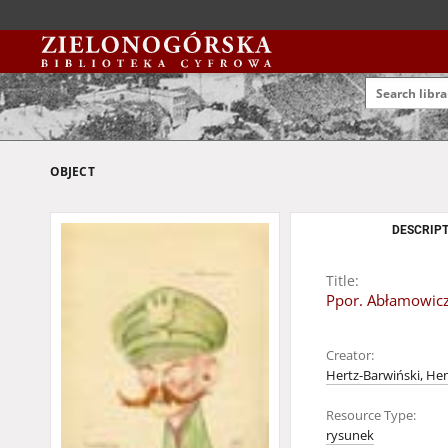
OBJECT
DESCRIPT
Title:
Ppor. Abłamowic
Creator:
Hertz-Barwiński, He
Resource Type:
rysunek