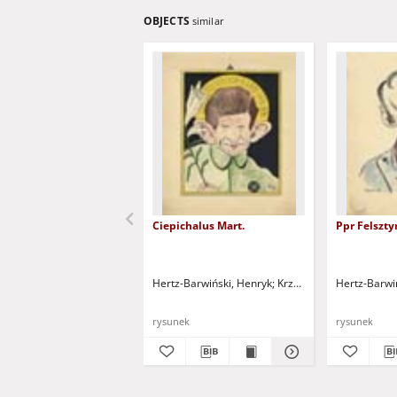
OBJECTS
similar
Ciepichalus Mart.
Ppr Felszty
Hertz-Barwiński, Henryk
Krzepowski, W. - litogr.
Hertz-Barwi
rysunek
rysunek