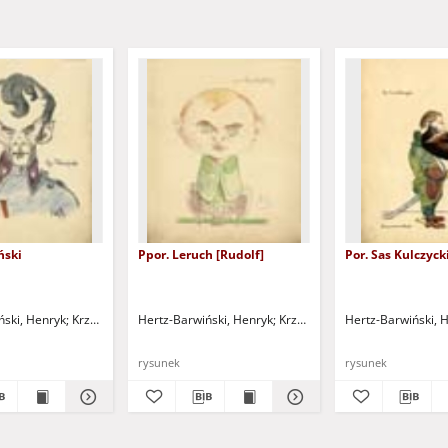
ński
Ppor. Leruch [Rudolf]
Por. Sas Kulczycki
ński, Henryk
Krzepowski, W. - litogr.
Hertz-Barwiński, Henryk
Krzepowski, W. - litogr.
Hertz-Barwiński, 
rysunek
rysunek