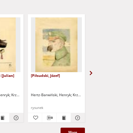
 [Julian]
[Piłsudski, Józef]
Kaden [Bandrowski, Jul
Henryk
Krzepowski, W. - litogr.
Hertz-Barwiński, Henryk
Krzepowski, W. - litogr.
Hertz-Barwiński, Henryk
rysunek
rysunek
More