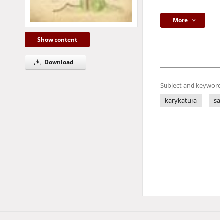
More
Show content
Download
Subject and keyword
karykatura
sa