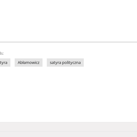
s:
tyra
Abłamowicz
satyra polityczna