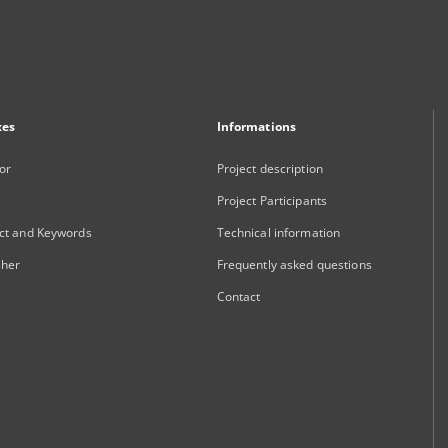
xes
Informations
or
Project description
Project Participants
ct and Keywords
Technical information
sher
Frequently asked questions
Contact