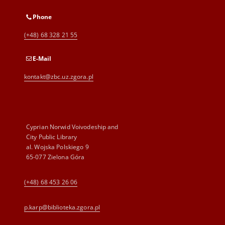
Phone
(+48) 68 328 21 55
E-Mail
kontakt@zbc.uz.zgora.pl
Cyprian Norwid Voivodeship and
City Public Library
al. Wojska Polskiego 9
65-077 Zielona Góra
(+48) 68 453 26 06
p.karp@biblioteka.zgora.pl