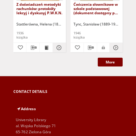
Z doświadczeń metodyki
Ćwiczenia słownikowe w
Me
rachunków: protokóły
szkole podstawowej
sy
lekcyj i dyskusyj P.W.K.N.
(dokument dostępny po
pro
zalogowaniu tylko dla
sy
osób z dysfunkcją
dy
Stattlerówna, Helena (1875-1955)
Tync, Stanisław (1889-1964)
Pas
wzroku)
Te
sys
1936
1946
198
th
książka
książka
art
of 
More
CONTACT DETAILS
Address
University Library
al. Wojska Polskiego 71
65-762 Zielona Góra