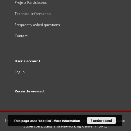
Project Participants
Technical information
Frequently asked questions
Contact
User's account
Log in
Recently viewed
This service runs on
DInGO dLibra 6.3.21
software created by
I understand
Poznan
This page uses 'cookies'.
More information
Supercomputing and Networking Center (PSNC)