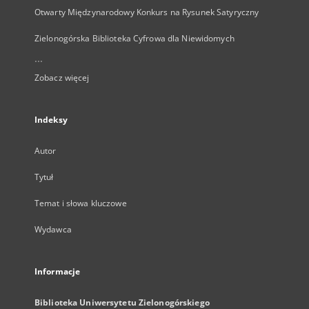
Otwarty Międzynarodowy Konkurs na Rysunek Satyryczny
Zielonogórska Biblioteka Cyfrowa dla Niewidomych
...
Zobacz więcej
Indeksy
Autor
Tytuł
Temat i słowa kluczowe
Wydawca
Informacje
Biblioteka Uniwersytetu Zielonogórskiego