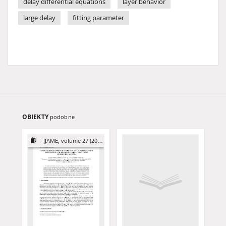
delay differential equations
layer behavior
large delay
fitting parameter
OBIEKTY
podobne
IJAME, volume 27 (2022)