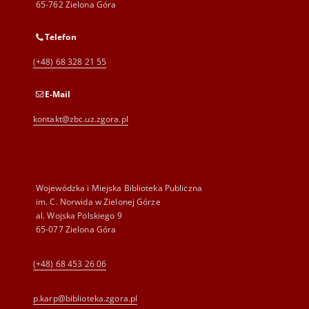
65-762 Zielona Góra
Telefon
(+48) 68 328 21 55
E-Mail
kontakt@zbc.uz.zgora.pl
Wojewódzka i Miejska Biblioteka Publiczna
im. C. Norwida w Zielonej Górze
al. Wojska Polskiego 9
65-077 Zielona Góra
(+48) 68 453 26 06
p.karp@biblioteka.zgora.pl