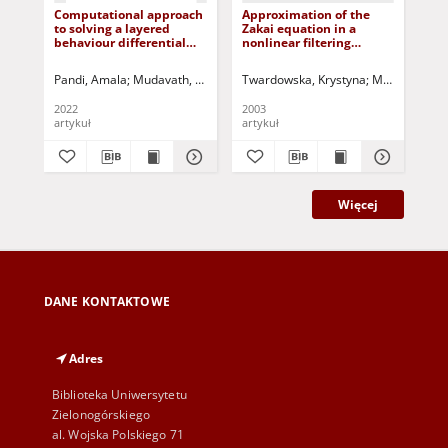
Computational approach
Approximation of the
Erg
to solving a layered
Zakai equation in a
to 
behaviour differential
nonlinear filtering
co
equation with large
problem with delay
delay using quadrature
Pandi, Amala
Mudavath, Lalu
Kolloju, Phaneendra
Twardowska, Krystyna
Jurczak, Paweł - red
Marnik, Toma
Mit
scheme
2022
2003
201
artykuł
artykuł
art
Więcej
DANE KONTAKTOWE
Adres
Biblioteka Uniwersytetu
Zielonogórskiego
al. Wojska Polskiego 71