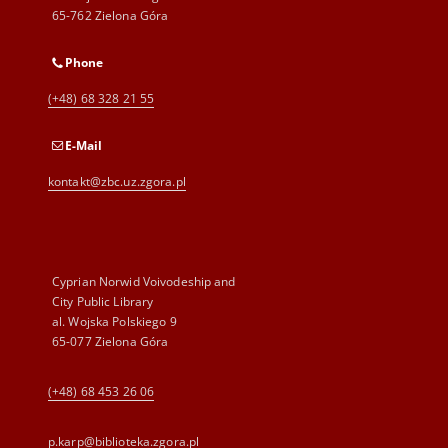
65-762 Zielona Góra
Phone
(+48) 68 328 21 55
E-Mail
kontakt@zbc.uz.zgora.pl
Cyprian Norwid Voivodeship and
City Public Library
al. Wojska Polskiego 9
65-077 Zielona Góra
(+48) 68 453 26 06
p.karp@biblioteka.zgora.pl