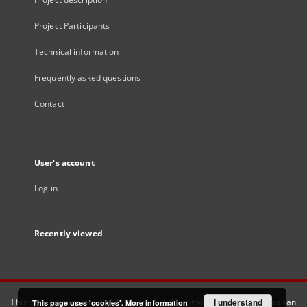
Project Participants
Technical information
Frequently asked questions
Contact
User's account
Log in
Recently viewed
This service runs on
DInGO dLibra 6.3.21
software created by
I understand
Poznan
This page uses 'cookies'.
More information