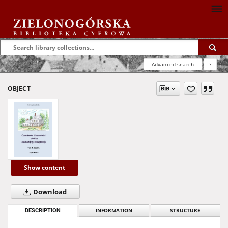
Advanced search
?
OBJECT
Show content
Download
DESCRIPTION
INFORMATION
STRUCTURE