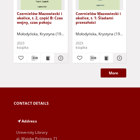
Czernielów Mazowiecki i
Czernielów Mazowiecki i
"C
okolice, t. 2, część B: Czas
okolice, t. 1: Śladami
Wy
wojny, czas pokoju
przeszłości
głó
po
Po
Mołodyńska, Krystyna (1948- )
Mołodyńska, Krystyna (1948- )
Mül
as
sk
2023
2023
201
dia
książka
książka
art
exp
chi
pos
Pol
a c
More
CONTACT DETAILS
Address
University Library
al. Wojska Polskiego 71