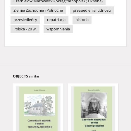
Czernielów Mazowiecki (okręg tarnopolski; Ukraina)
Ziemie Zachodnie i Północne
przesiedlenia ludności
przesiedleńcy
repatriacja
historia
Polska - 20 w.
wspomnienia
OBJECTS
similar