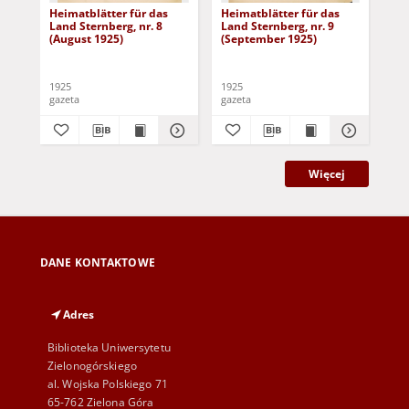
Heimatblätter für das
Heimatblätter für das
Hei
Land Sternberg, nr. 8
Land Sternberg, nr. 9
Lan
(August 1925)
(September 1925)
(Ap
1925
1925
192
gazeta
gazeta
gaz
Więcej
DANE KONTAKTOWE
Adres
Biblioteka Uniwersytetu
Zielonogórskiego
al. Wojska Polskiego 71
65-762 Zielona Góra