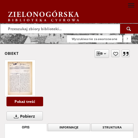
Wyszukiwanie zaawansowane
?
OBIEKT
Pokaż treść
Pobierz
OPIS
INFORMACJE
STRUKTURA