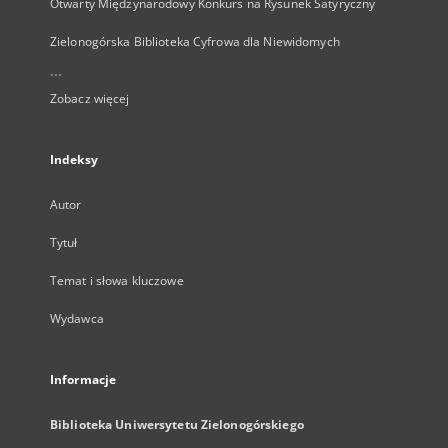
Otwarty Międzynarodowy Konkurs na Rysunek Satyryczny
Zielonogórska Biblioteka Cyfrowa dla Niewidomych
...
Zobacz więcej
Indeksy
Autor
Tytuł
Temat i słowa kluczowe
Wydawca
Informacje
Biblioteka Uniwersytetu Zielonogórskiego