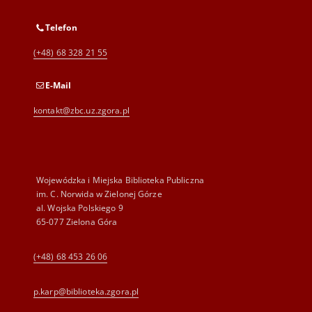
Telefon
(+48) 68 328 21 55
E-Mail
kontakt@zbc.uz.zgora.pl
Wojewódzka i Miejska Biblioteka Publiczna
im. C. Norwida w Zielonej Górze
al. Wojska Polskiego 9
65-077 Zielona Góra
(+48) 68 453 26 06
p.karp@biblioteka.zgora.pl