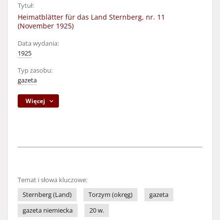
Tytuł:
Heimatblätter für das Land Sternberg, nr. 11
(November 1925)
Data wydania:
1925
Typ zasobu:
gazeta
Więcej
Temat i słowa kluczowe:
Sternberg (Land)
Torzym (okręg)
gazeta
gazeta niemiecka
20 w.