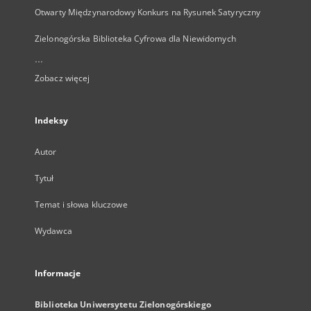
Otwarty Międzynarodowy Konkurs na Rysunek Satyryczny
Zielonogórska Biblioteka Cyfrowa dla Niewidomych
...
Zobacz więcej
Indeksy
Autor
Tytuł
Temat i słowa kluczowe
Wydawca
Informacje
Biblioteka Uniwersytetu Zielonogórskiego