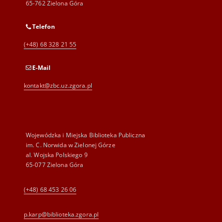
65-762 Zielona Góra
Telefon
(+48) 68 328 21 55
E-Mail
kontakt@zbc.uz.zgora.pl
Wojewódzka i Miejska Biblioteka Publiczna
im. C. Norwida w Zielonej Górze
al. Wojska Polskiego 9
65-077 Zielona Góra
(+48) 68 453 26 06
p.karp@biblioteka.zgora.pl