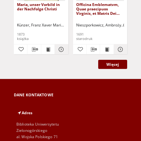
Maria, unser Vorbild in
Officina Emblematvm,
Sa
der Nachfolge Christi
Quae praecipuos
rok
Virginis, et Matris Dei
ko
Mariae Titvlos, et Elogia
Complectuntur ...
Künzer, Franz Xaver Maria A. (1819-1881)
Nieszporkowicz, Ambroży
Cezary, Fr
Dra
1873
1691
200
książka
starodruk
ksi
Więcej
DANE KONTAKTOWE
Adres
Biblioteka Uniwersytetu
Zielonogórskiego
al. Wojska Polskiego 71