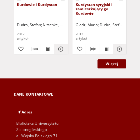
Kurdowie i Kurdystan
Kurdystan syryjski i
Źr
zamieszkujący go
kur
Kurdowie
The
nat
Dudra, Stefan
Nitschke, Bernadetta (1964- )
Giedz, Maria
Dudra, Stefan - red.
Dudra, Stefan - red.
Nitsc
Dud
Ni
2012
2012
201
artykuł
artykuł
art
Więcej
DANE KONTAKTOWE
Adres
Biblioteka Uniwersytetu
Zielonogórskiego
al. Wojska Polskiego 71