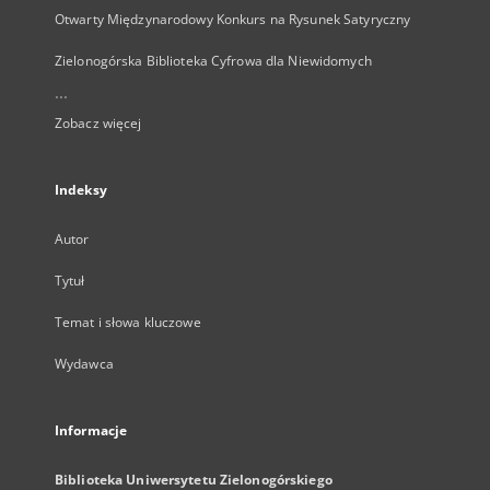
Otwarty Międzynarodowy Konkurs na Rysunek Satyryczny
Zielonogórska Biblioteka Cyfrowa dla Niewidomych
...
Zobacz więcej
Indeksy
Autor
Tytuł
Temat i słowa kluczowe
Wydawca
Informacje
Biblioteka Uniwersytetu Zielonogórskiego