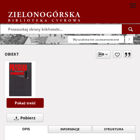
Wyszukiwanie zaawansowane
?
OBIEKT
Pokaż treść
Pobierz
OPIS
INFORMACJE
STRUKTURA