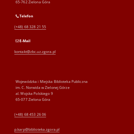
65-762 Zielona Góra
Telefon
(+48) 68 328 21 55
E-Mail
kontakt@zbc.uz.zgora.pl
Wojewódzka i Miejska Biblioteka Publiczna
im. C. Norwida w Zielonej Górze
al. Wojska Polskiego 9
65-077 Zielona Góra
(+48) 68 453 26 06
p.karp@biblioteka.zgora.pl